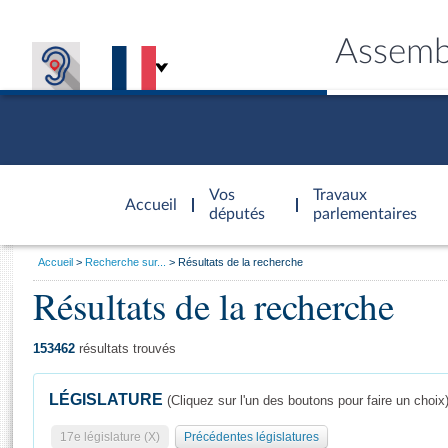
Assemb
Accèder à
la page
Vos
Travaux
Accueil
d'accueil
députés
parlementaires
Vous
Accueil
Recherche sur...
Résultats de la recherche
êtes
Résultats de la recherche
Général
ici
CONNEX
TRAVA
CONNA
DÉC
:
153462
résultats trouvés
LÉGISLATURE
(Cliquez sur l'un des boutons pour faire un choix
17e législature (X)
Précédentes législatures