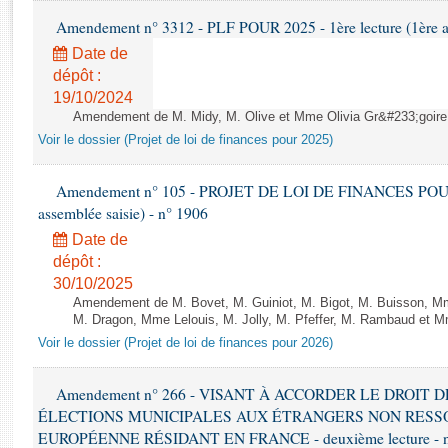
Rapports d'enquête
Amendement n° 3312 - PLF POUR 2025 - 1ère lecture (1ère as
Rapports législatifs
Date de
Rapports sur l'application des lois
dépôt :
Baromètre de l’application des lois
19/10/2024
Amendement de M. Midy, M. Olive et Mme Olivia Gr&#233;goire - 
Dossiers législatifs
Voir le dossier (Projet de loi de finances pour 2025)
Budget et sécurité sociale
Questions écrites et orales
Amendement n° 105 - PROJET DE LOI DE FINANCES POUR 20
assemblée saisie) - n° 1906
Comptes rendus des débats
Date de
dépôt :
30/10/2025
Amendement de M. Bovet, M. Guiniot, M. Bigot, M. Buisson, Mm
M. Dragon, Mme Lelouis, M. Jolly, M. Pfeffer, M. Rambaud et Mm
Voir le dossier (Projet de loi de finances pour 2026)
Amendement n° 266 - VISANT À ACCORDER LE DROIT D
ÉLECTIONS MUNICIPALES AUX ÉTRANGERS NON RESSO
EUROPÉENNE RÉSIDANT EN FRANCE - deuxième lecture - n