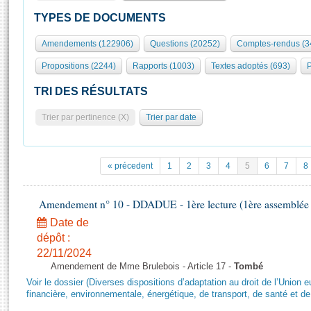
S'id
Présidence
Séance publique
Rôle et pouvoirs de l'Assemblée
Visiter l'Assemblée
TYPES DE DOCUMENTS
Fiches « Connaissance de l’Assemblée »
577 députés
Commissions et autres organes
Visite virtuelle du palais Bourbon
Amendements (122906)
Questions (20252)
Comptes-rendus (3
Organisation de l'Assemblée
Groupes politiques
Europe et International
Assister à une séance
Mot
Propositions (2244)
Rapports (1003)
Textes adoptés (693)
P
Présidence
Conférence des Présidents
Bureau
Collège des Ques
Élections législatives
Contrôle et évaluation
Accès des chercheurs à l’Assemblée
TRI DES RÉSULTATS
Congrès
Les évènements
S'inscrire
Trier par pertinence (X)
Trier par date
Pétitions
Statistiques et chiffres clés
Transparence et déontologie
Vous n'ave
Patrimoine
E
Documents de référence
« précedent
1
2
3
4
5
6
7
8
La Bibliothèque
( Constitution | Règlement de l'Assemblée ... )
Documents parlementaires
Les archives
Amendement n° 10 - DDADUE - 1ère lecture (1ère assemblée s
Projets de loi
Contacts et plan d'accès
Date de
Propositions de loi
Histoire
Photos libres de droit
dépôt :
Amendements
Juniors
22/11/2024
Textes adoptés
Amendement de Mme Brulebois - Article 17 -
Tombé
Anciennes législatures
Voir le dossier (Diverses dispositions d’adaptation au droit de l’Unio
Liens vers les sites publics
financière, environnementale, énergétique, de transport, de santé et de
Rapports d'information