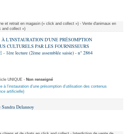
e et retrait en magasin (« click and collect ») - Vente d'animaux en
k and collect »)
VE À L'INSTAURATION D'UNE PRÉSOMPTION
US CULTURELS PAR LES FOURNISSEURS
re lecture (2ème assemblée saisie) - n° 2864
ticle UNIQUE -
Non renseigné
ive à l’instauration d’une présomption d’utilisation des contenus
ce artificielle)
e Sandra Delannoy
 chiens et de chats en click and collect - Interdiction de vente de