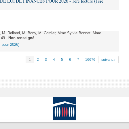
DE LOI DE FINANCES POUR 2026 - 1ère lecture (1ère
 M. Rolland, M. Bony, M. Cordier, Mme Sylvie Bonnet, Mme
 49 -
Non renseigné
es pour 2026)
1
2
3
4
5
6
7
16676
suivant »