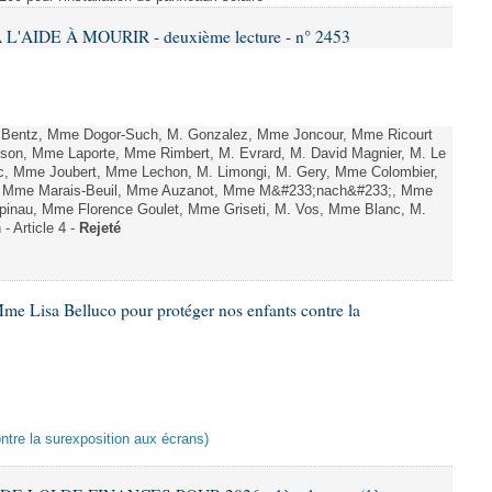
L'AIDE À MOURIR - deuxième lecture - n° 2453
. Bentz, Mme Dogor-Such, M. Gonzalez, Mme Joncour, Mme Ricourt
Tesson, Mme Laporte, Mme Rimbert, M. Evrard, M. David Magnier, M. Le
c, Mme Joubert, Mme Lechon, M. Limongi, M. Gery, Mme Colombier,
rd, Mme Marais-Beuil, Mme Auzanot, Mme M&#233;nach&#233;, Mme
;pinau, Mme Florence Goulet, Mme Griseti, M. Vos, Mme Blanc, M.
- Article 4 -
Rejeté
me Lisa Belluco pour protéger nos enfants contre la
ontre la surexposition aux écrans)