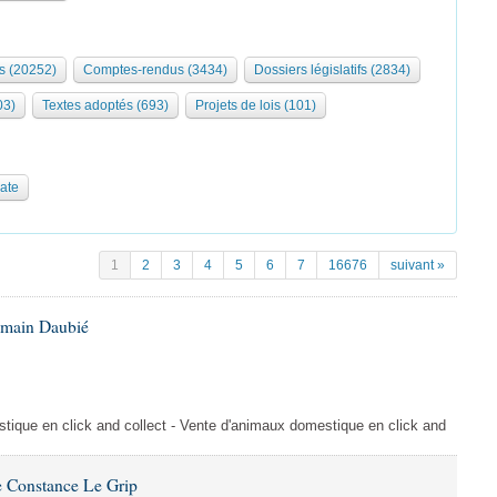
s (20252)
Comptes-rendus (3434)
Dossiers législatifs (2834)
03)
Textes adoptés (693)
Projets de lois (101)
date
1
2
3
4
5
6
7
16676
suivant »
omain Daubié
ique en click and collect - Vente d'animaux domestique en click and
 Constance Le Grip