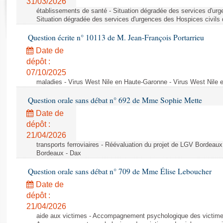
31/03/2026
Rapports d'enquête
établissements de santé - Situation dégradée des services d'urg
Rapports législatifs
Situation dégradée des services d'urgences des Hospices civils
Rapports sur l'application des lois
Question écrite n° 10113 de M. Jean-François Portarrieu
Baromètre de l’application des lois
Date de
dépôt :
Dossiers législatifs
07/10/2025
Budget et sécurité sociale
maladies - Virus West Nile en Haute-Garonne - Virus West Nile
Questions écrites et orales
Question orale sans débat n° 692 de Mme Sophie Mette
Comptes rendus des débats
Date de
dépôt :
21/04/2026
transports ferroviaires - Réévaluation du projet de LGV Bordeau
Bordeaux - Dax
Question orale sans débat n° 709 de Mme Élise Leboucher
Date de
dépôt :
21/04/2026
aide aux victimes - Accompagnement psychologique des victimes