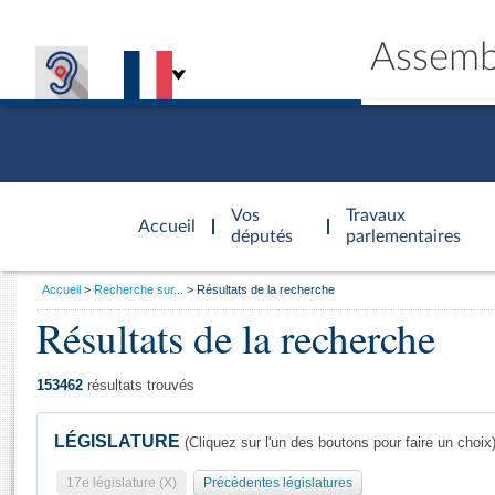
Assemb
Accèder à
la page
Vos
Travaux
Accueil
d'accueil
députés
parlementaires
Vous
Accueil
Recherche sur...
Résultats de la recherche
êtes
Résultats de la recherche
Général
ici
CONNEX
TRAVA
CONNA
DÉC
:
153462
résultats trouvés
LÉGISLATURE
(Cliquez sur l'un des boutons pour faire un choix
17e législature (X)
Précédentes législatures