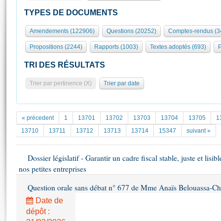
S'id
Présidence
Séance publique
Rôle et pouvoirs de l'Assemblée
Visiter l'Assemblée
TYPES DE DOCUMENTS
Fiches « Connaissance de l’Assemblée »
577 députés
Commissions et autres organes
Visite virtuelle du palais Bourbon
Amendements (122906)
Questions (20252)
Comptes-rendus (3
Organisation de l'Assemblée
Groupes politiques
Europe et International
Assister à une séance
Mot
Propositions (2244)
Rapports (1003)
Textes adoptés (693)
P
Présidence
Conférence des Présidents
Bureau
Collège des Ques
Élections législatives
Contrôle et évaluation
Accès des chercheurs à l’Assemblée
TRI DES RÉSULTATS
Congrès
Les évènements
S'inscrire
Trier par pertinence (X)
Trier par date
Pétitions
Statistiques et chiffres clés
Transparence et déontologie
Vous n'ave
Patrimoine
E
Documents de référence
« précedent
1
13701
13702
13703
13704
13705
1
La Bibliothèque
( Constitution | Règlement de l'Assemblée ... )
Documents parlementaires
13710
13711
13712
13713
13714
15347
suivant »
Les archives
Projets de loi
Contacts et plan d'accès
Dossier législatif - Garantir un cadre fiscal stable, juste et lis
Propositions de loi
Histoire
nos petites entreprises
Photos libres de droit
Amendements
Juniors
Textes adoptés
Question orale sans débat n° 677 de Mme Anaïs Belouassa-Che
Anciennes législatures
Date de
Liens vers les sites publics
dépôt :
Rapports d'information