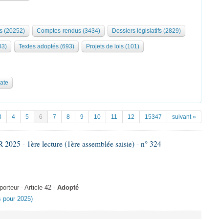
s (20252)
Comptes-rendus (3434)
Dossiers législatifs (2829)
03)
Textes adoptés (693)
Projets de lois (101)
date
3
4
5
6
7
8
9
10
11
12
15347
suivant »
25 - 1ère lecture (1ère assemblée saisie) - n° 324
rteur - Article 42 -
Adopté
es pour 2025)