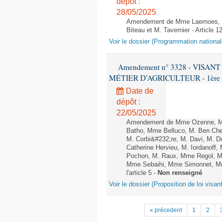
dépôt :
28/05/2025
Amendement de Mme Laernoes, M.
Biteau et M. Tavernier - Article 1
Voir le dossier (Programmation national
Amendement n° 3328 - VISA
MÉTIER D’AGRICULTEUR - 1ère lect
Date de
dépôt :
22/05/2025
Amendement de Mme Ozenne, M. 
Batho, Mme Belluco, M. Ben Chei
M. Corbi&#232;re, M. Davi, M. D
Catherine Hervieu, M. Iordanoff
Pochon, M. Raux, Mme Regol, M
Mme Sebaihi, Mme Simonnet, Mme 
l'article 5 -
Non renseigné
Voir le dossier (Proposition de loi visan
« précedent
1
2