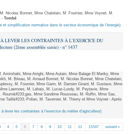
 Nicolas Bonnet, Mme Chatelain, M. Fournier, Mme Voynet, M.
2 -
Tombé
e et simplification normative dans le secteur économique de l’énergie)
NT À LEVER LES CONTRAINTES À L’EXERCICE DU
ure (2ème assemblée saisie) - n° 1437
Amirshahi, Mme Arrighi, Mme Autain, Mme Balage El Mariky, Mme
kh, M. Biteau, M. Arnaud Bonnet, M. Nicolas Bonnet, Mme Chatelain,
uplessy, M. Fournier, Mme Garin, M. Damien Girard, M. Gustave, Mme
, Mme Laernoes, M. Lahais, M. Lucas-Lundy, M. Peytavie, Mme
. Roum&#233;gas, Mme Sandrine Rousseau, M. Ruffin, Mme Sas,
Taill&#233;-Polian, M. Tavernier, M. Thierry et Mme Voynet - Après
t à lever les contraintes à l’exercice du métier d’agriculteur)
3
4
5
6
7
8
9
10
11
12
15347
suivant »