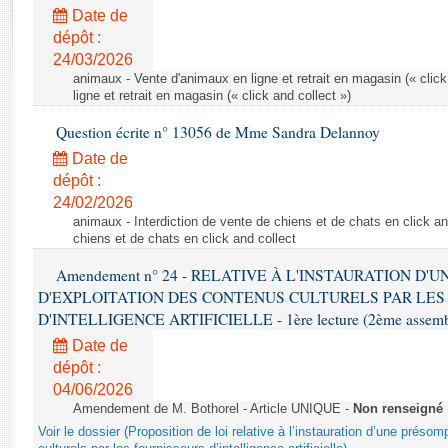
Rapports d'enquête
Date de
Rapports législatifs
dépôt :
Rapports sur l'application des lois
24/03/2026
Baromètre de l’application des lois
animaux - Vente d'animaux en ligne et retrait en magasin (« click
ligne et retrait en magasin (« click and collect »)
Question écrite n° 13056 de Mme Sandra Delannoy
Dossiers législatifs
Date de
Budget et sécurité sociale
dépôt :
Questions écrites et orales
24/02/2026
Comptes rendus des débats
animaux - Interdiction de vente de chiens et de chats en click and
chiens et de chats en click and collect
Amendement n° 24 - RELATIVE À L'INSTAURATION D'
D'EXPLOITATION DES CONTENUS CULTURELS PAR LES
D'INTELLIGENCE ARTIFICIELLE - 1ère lecture (2ème assemblé
Date de
dépôt :
04/06/2026
Amendement de M. Bothorel - Article UNIQUE -
Non renseigné
Voir le dossier (Proposition de loi relative à l’instauration d’une présom