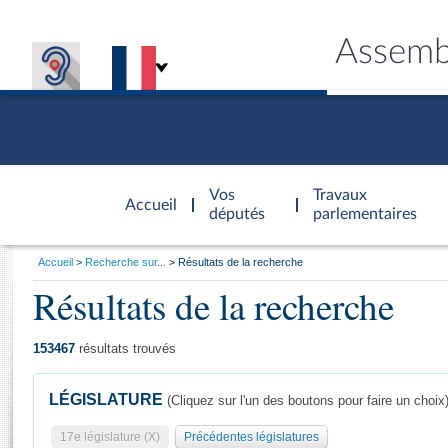
Assemb
Accèder à
la page
Vos
Travaux
Accueil
d'accueil
députés
parlementaires
Vous
Accueil
Recherche sur...
Résultats de la recherche
êtes
Résultats de la recherche
Général
ici
CONNEX
TRAVA
CONNA
DÉC
:
153467
résultats trouvés
LÉGISLATURE
(Cliquez sur l'un des boutons pour faire un choix
17e législature (X)
Précédentes législatures