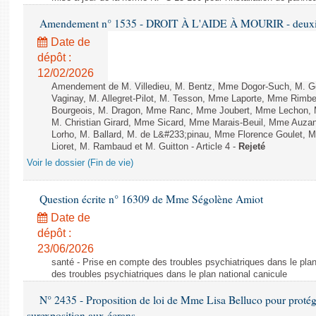
Amendement n° 1535 - DROIT À L'AIDE À MOURIR - deuxièm
Date de
dépôt :
12/02/2026
Amendement de M. Villedieu, M. Bentz, Mme Dogor-Such, M. G
Vaginay, M. Allegret-Pilot, M. Tesson, Mme Laporte, Mme Rimbe
Bourgeois, M. Dragon, Mme Ranc, Mme Joubert, Mme Lechon, M
M. Christian Girard, Mme Sicard, Mme Marais-Beuil, Mme Au
Lorho, M. Ballard, M. de L&#233;pinau, Mme Florence Goulet, 
Lioret, M. Rambaud et M. Guitton - Article 4 -
Rejeté
Voir le dossier (Fin de vie)
Question écrite n° 16309 de Mme Ségolène Amiot
Date de
dépôt :
23/06/2026
santé - Prise en compte des troubles psychiatriques dans le plan
des troubles psychiatriques dans le plan national canicule
N° 2435 - Proposition de loi de Mme Lisa Belluco pour protége
surexposition aux écrans