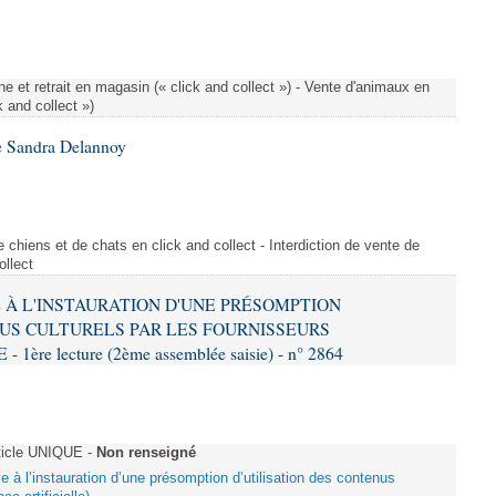
e et retrait en magasin (« click and collect ») - Vente d'animaux en
k and collect »)
e Sandra Delannoy
 chiens et de chats en click and collect - Interdiction de vente de
ollect
VE À L'INSTAURATION D'UNE PRÉSOMPTION
US CULTURELS PAR LES FOURNISSEURS
re lecture (2ème assemblée saisie) - n° 2864
ticle UNIQUE -
Non renseigné
ive à l’instauration d’une présomption d’utilisation des contenus