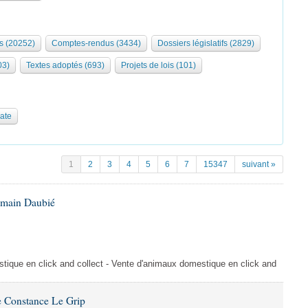
s (20252)
Comptes-rendus (3434)
Dossiers législatifs (2829)
03)
Textes adoptés (693)
Projets de lois (101)
date
1
2
3
4
5
6
7
15347
suivant »
omain Daubié
ique en click and collect - Vente d'animaux domestique en click and
 Constance Le Grip