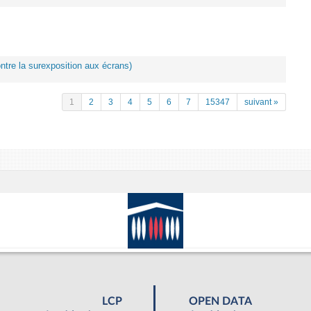
ontre la surexposition aux écrans)
1
2
3
4
5
6
7
15347
suivant »
LCP
OPEN DATA