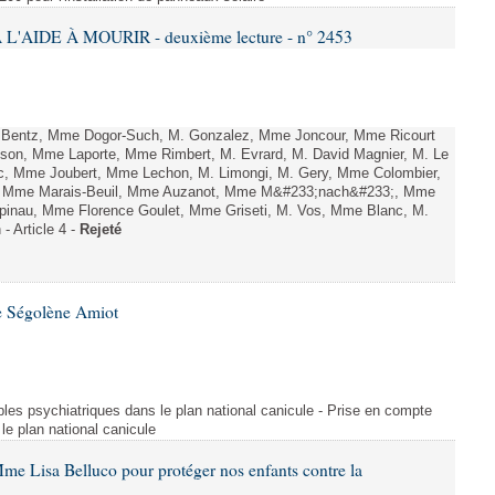
L'AIDE À MOURIR - deuxième lecture - n° 2453
. Bentz, Mme Dogor-Such, M. Gonzalez, Mme Joncour, Mme Ricourt
Tesson, Mme Laporte, Mme Rimbert, M. Evrard, M. David Magnier, M. Le
c, Mme Joubert, Mme Lechon, M. Limongi, M. Gery, Mme Colombier,
rd, Mme Marais-Beuil, Mme Auzanot, Mme M&#233;nach&#233;, Mme
;pinau, Mme Florence Goulet, Mme Griseti, M. Vos, Mme Blanc, M.
- Article 4 -
Rejeté
e Ségolène Amiot
les psychiatriques dans le plan national canicule - Prise en compte
le plan national canicule
me Lisa Belluco pour protéger nos enfants contre la