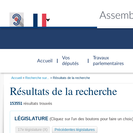
Assemb
Accèder à
la page
Vos
Travaux
Accueil
d'accueil
députés
parlementaires
Vous
Accueil
Recherche sur...
Résultats de la recherche
êtes
Résultats de la recherche
Général
ici
CONNEX
TRAVA
CONNA
DÉC
:
153551
résultats trouvés
LÉGISLATURE
(Cliquez sur l'un des boutons pour faire un choix
17e législature (X)
Précédentes législatures