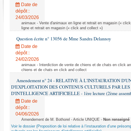
Rapports d'enquête
Date de
Rapports législatifs
dépôt :
Rapports sur l'application des lois
24/03/2026
Baromètre de l’application des lois
animaux - Vente d'animaux en ligne et retrait en magasin (« click
ligne et retrait en magasin (« click and collect »)
Question écrite n° 13056 de Mme Sandra Delannoy
Dossiers législatifs
Date de
Budget et sécurité sociale
dépôt :
Questions écrites et orales
24/02/2026
Comptes rendus des débats
animaux - Interdiction de vente de chiens et de chats en click and
chiens et de chats en click and collect
Amendement n° 24 - RELATIVE À L'INSTAURATION D'
D'EXPLOITATION DES CONTENUS CULTURELS PAR LES
D'INTELLIGENCE ARTIFICIELLE - 1ère lecture (2ème assemblé
Date de
dépôt :
04/06/2026
Amendement de M. Bothorel - Article UNIQUE -
Non renseigné
Voir le dossier (Proposition de loi relative à l’instauration d’une présom