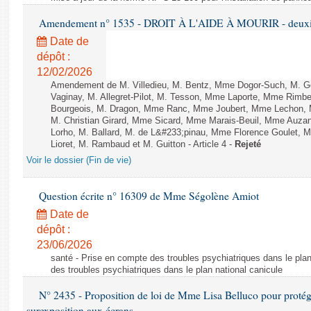
Amendement n° 1535 - DROIT À L'AIDE À MOURIR - deuxièm
Date de
dépôt :
12/02/2026
Amendement de M. Villedieu, M. Bentz, Mme Dogor-Such, M. G
Vaginay, M. Allegret-Pilot, M. Tesson, Mme Laporte, Mme Rimbe
Bourgeois, M. Dragon, Mme Ranc, Mme Joubert, Mme Lechon, M
M. Christian Girard, Mme Sicard, Mme Marais-Beuil, Mme Au
Lorho, M. Ballard, M. de L&#233;pinau, Mme Florence Goulet, 
Lioret, M. Rambaud et M. Guitton - Article 4 -
Rejeté
Voir le dossier (Fin de vie)
Question écrite n° 16309 de Mme Ségolène Amiot
Date de
dépôt :
23/06/2026
santé - Prise en compte des troubles psychiatriques dans le plan
des troubles psychiatriques dans le plan national canicule
N° 2435 - Proposition de loi de Mme Lisa Belluco pour protége
surexposition aux écrans