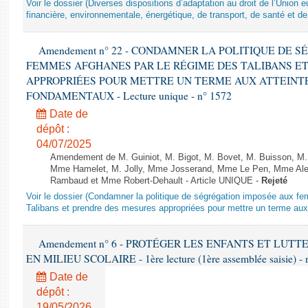
Voir le dossier (Diverses dispositions d’adaptation au droit de l’Unio
financière, environnementale, énergétique, de transport, de santé et de
Amendement n° 22 - CONDAMNER LA POLITIQUE DE 
FEMMES AFGHANES PAR LE RÉGIME DES TALIBANS E
APPROPRIÉES POUR METTRE UN TERME AUX ATTEINTE
FONDAMENTAUX - Lecture unique - n° 1572
Date de
dépôt :
04/07/2025
Amendement de M. Guiniot, M. Bigot, M. Bovet, M. Buisson, M.
Mme Hamelet, M. Jolly, Mme Josserand, Mme Le Pen, Mme Alex
Rambaud et Mme Robert-Dehault - Article UNIQUE -
Rejeté
Voir le dossier (Condamner la politique de ségrégation imposée aux f
Talibans et prendre des mesures appropriées pour mettre un terme aux 
Amendement n° 6 - PROTÉGER LES ENFANTS ET LUT
EN MILIEU SCOLAIRE - 1ère lecture (1ère assemblée saisie) - 
Date de
dépôt :
19/05/2026