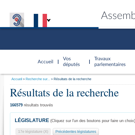
Assemb
Accèder à
la page
Vos
Travaux
Accueil
d'accueil
députés
parlementaires
Vous
Accueil
Recherche sur...
Résultats de la recherche
êtes
Résultats de la recherche
Général
ici
CONNEX
TRAVA
CONNA
DÉC
:
166579
résultats trouvés
LÉGISLATURE
(Cliquez sur l'un des boutons pour faire un choix
17e législature (X)
Précédentes législatures