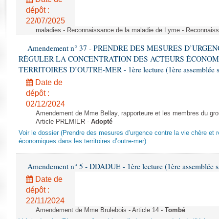
Rapports d'enquête
dépôt :
Rapports législatifs
22/07/2025
Rapports sur l'application des lois
maladies - Reconnaissance de la maladie de Lyme - Reconnais
Baromètre de l’application des lois
Amendement n° 37 - PRENDRE DES MESURES D’URGE
RÉGULER LA CONCENTRATION DES ACTEURS ÉCONOM
Dossiers législatifs
TERRITOIRES D’OUTRE-MER - 1ère lecture (1ère assemblée sai
Budget et sécurité sociale
Date de
Questions écrites et orales
dépôt :
02/12/2024
Comptes rendus des débats
Amendement de Mme Bellay, rapporteure et les membres du grou
Article PREMIER -
Adopté
Voir le dossier (Prendre des mesures d’urgence contre la vie chère et r
économiques dans les territoires d’outre-mer)
Amendement n° 5 - DDADUE - 1ère lecture (1ère assemblée sai
Date de
dépôt :
22/11/2024
Amendement de Mme Brulebois - Article 14 -
Tombé