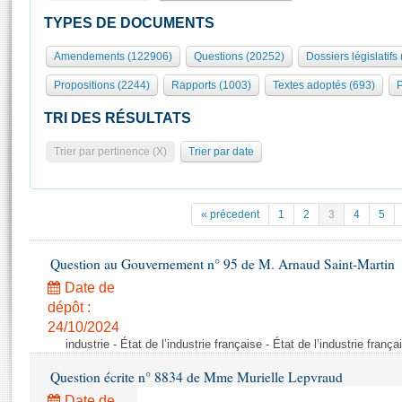
S'id
Présidence
Séance publique
Rôle et pouvoirs de l'Assemblée
Visiter l'Assemblée
TYPES DE DOCUMENTS
Fiches « Connaissance de l’Assemblée »
577 députés
Commissions et autres organes
Visite virtuelle du palais Bourbon
Amendements (122906)
Questions (20252)
Dossiers législatifs
Organisation de l'Assemblée
Groupes politiques
Europe et International
Assister à une séance
Mot
Propositions (2244)
Rapports (1003)
Textes adoptés (693)
P
Présidence
Conférence des Présidents
Bureau
Collège des Ques
Élections législatives
Contrôle et évaluation
Accès des chercheurs à l’Assemblée
TRI DES RÉSULTATS
Congrès
Les évènements
S'inscrire
Trier par pertinence (X)
Trier par date
Pétitions
Statistiques et chiffres clés
Transparence et déontologie
Vous n'ave
Patrimoine
E
Documents de référence
« précedent
1
2
3
4
5
La Bibliothèque
( Constitution | Règlement de l'Assemblée ... )
Documents parlementaires
Les archives
Question au Gouvernement n° 95 de M. Arnaud Saint-Martin
Projets de loi
Contacts et plan d'accès
Date de
Propositions de loi
Histoire
Photos libres de droit
dépôt :
Amendements
Juniors
24/10/2024
Textes adoptés
industrie - État de l’industrie française - État de l’industrie frança
Anciennes législatures
Question écrite n° 8834 de Mme Murielle Lepvraud
Liens vers les sites publics
Rapports d'information
Date de