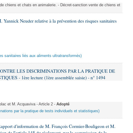
de chiens et chats en animalerie. - Décret-sanction vente de chiens et
 Yannick Neuder relative à la prévention des risques sanitaires
es sanitaires liés aux aliments ultratransformés)
 CONTRE LES DISCRIMINATIONS PAR LA PRATIQUE DE
S - 1ère lecture (1ère assemblée saisie) - n° 1494
c et M. Acquaviva - Article 2 -
Adopté
inations par la pratique de tests individuels et statistiques)
Rapport d'information de M. François Cormier-Bouligeon et M.
ion de l'article 145 du règlement, par la commission de la