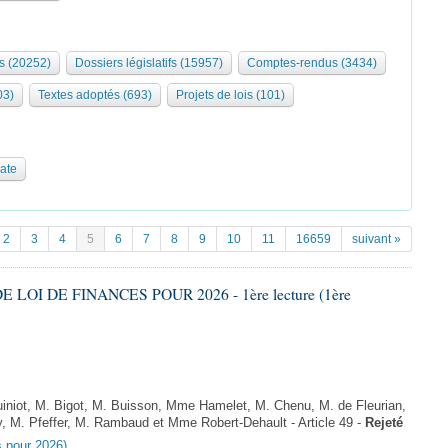
s (20252)
Dossiers législatifs (15957)
Comptes-rendus (3434)
03)
Textes adoptés (693)
Projets de lois (101)
date
2
3
4
5
6
7
8
9
10
11
16659
suivant »
E LOI DE FINANCES POUR 2026 - 1ère lecture (1ère
niot, M. Bigot, M. Buisson, Mme Hamelet, M. Chenu, M. de Fleurian,
, M. Pfeffer, M. Rambaud et Mme Robert-Dehault - Article 49 -
Rejeté
es pour 2026)