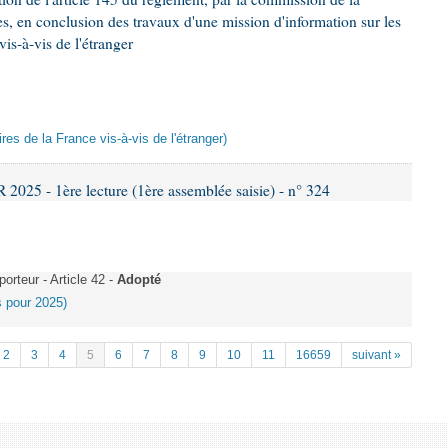
es, en conclusion des travaux d'une mission d'information sur les
is-à-vis de l'étranger
res de la France vis-à-vis de l'étranger)
25 - 1ère lecture (1ère assemblée saisie) - n° 324
rteur - Article 42 -
Adopté
es pour 2025)
2
3
4
5
6
7
8
9
10
11
16659
suivant »