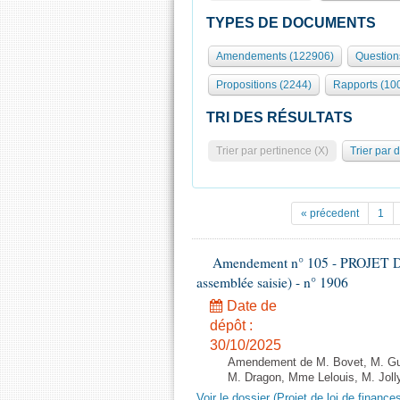
TYPES DE DOCUMENTS
Amendements (122906)
Question
Propositions (2244)
Rapports (10
TRI DES RÉSULTATS
Trier par pertinence (X)
Trier par 
« précedent
1
Amendement n° 105 - PROJET D
assemblée saisie) - n° 1906
Date de
dépôt :
30/10/2025
Amendement de M. Bovet, M. Gui
M. Dragon, Mme Lelouis, M. Jolly
Voir le dossier (Projet de loi de financ