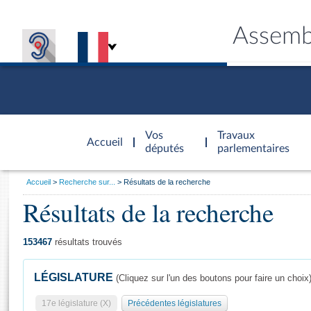
Assemb
Accèder à
la page
Vos
Travaux
Accueil
d'accueil
députés
parlementaires
Vous
Accueil
Recherche sur...
Résultats de la recherche
êtes
Résultats de la recherche
Général
ici
CONNEX
TRAVA
CONNA
DÉC
:
153467
résultats trouvés
LÉGISLATURE
(Cliquez sur l'un des boutons pour faire un choix
17e législature (X)
Précédentes législatures