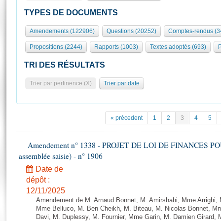
S'id
Présidence
Séance publique
Rôle et pouvoirs de l'Assemblée
Visiter l'Assemblée
TYPES DE DOCUMENTS
Fiches « Connaissance de l’Assemblée »
577 députés
Commissions et autres organes
Visite virtuelle du palais Bourbon
Amendements (122906)
Questions (20252)
Comptes-rendus (3
Organisation de l'Assemblée
Groupes politiques
Europe et International
Assister à une séance
Mot
Propositions (2244)
Rapports (1003)
Textes adoptés (693)
P
Présidence
Conférence des Présidents
Bureau
Collège des Ques
Élections législatives
Contrôle et évaluation
Accès des chercheurs à l’Assemblée
TRI DES RÉSULTATS
Congrès
Les évènements
S'inscrire
Trier par pertinence (X)
Trier par date
Pétitions
Statistiques et chiffres clés
Transparence et déontologie
Vous n'ave
Patrimoine
E
Documents de référence
« précedent
1
2
3
4
5
La Bibliothèque
( Constitution | Règlement de l'Assemblée ... )
Documents parlementaires
Les archives
Amendement n° 1338 - PROJET DE LOI DE FINANCES POUR 2
Projets de loi
Contacts et plan d'accès
assemblée saisie) - n° 1906
Propositions de loi
Histoire
Photos libres de droit
Date de
Amendements
Juniors
dépôt :
Textes adoptés
12/11/2025
Anciennes législatures
Amendement de M. Arnaud Bonnet, M. Amirshahi, Mme Arrighi, 
Liens vers les sites publics
Mme Belluco, M. Ben Cheikh, M. Biteau, M. Nicolas Bonnet, Mm
Rapports d'information
Davi, M. Duplessy, M. Fournier, Mme Garin, M. Damien Girard,