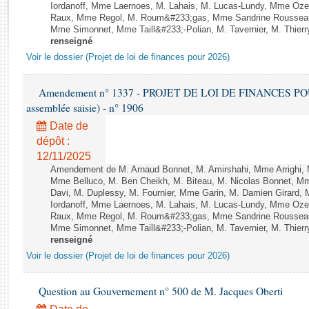
Rapports d'enquête
Iordanoff, Mme Laernoes, M. Lahais, M. Lucas-Lundy, Mme Oz
Raux, Mme Regol, M. Roum&#233;gas, Mme Sandrine Rousseau
Rapports législatifs
Mme Simonnet, Mme Taill&#233;-Polian, M. Tavernier, M. Thierry
Rapports sur l'application des lois
renseigné
Baromètre de l’application des lois
Voir le dossier (Projet de loi de finances pour 2026)
Amendement n° 1337 - PROJET DE LOI DE FINANCES POUR 2
Dossiers législatifs
assemblée saisie) - n° 1906
Budget et sécurité sociale
Date de
Questions écrites et orales
dépôt :
Comptes rendus des débats
12/11/2025
Amendement de M. Arnaud Bonnet, M. Amirshahi, Mme Arrighi, 
Mme Belluco, M. Ben Cheikh, M. Biteau, M. Nicolas Bonnet, Mm
Davi, M. Duplessy, M. Fournier, Mme Garin, M. Damien Girard,
Iordanoff, Mme Laernoes, M. Lahais, M. Lucas-Lundy, Mme Oz
Raux, Mme Regol, M. Roum&#233;gas, Mme Sandrine Rousseau
Mme Simonnet, Mme Taill&#233;-Polian, M. Tavernier, M. Thierry
renseigné
Voir le dossier (Projet de loi de finances pour 2026)
Question au Gouvernement n° 500 de M. Jacques Oberti