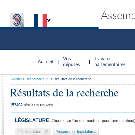
Assemb
Accèder à
la page
Vos
Travaux
Accueil
d'accueil
députés
parlementaires
Vous
Accueil
Recherche sur...
Résultats de la recherche
êtes
Résultats de la recherche
Général
ici
CONNEX
TRAVA
CONNA
DÉC
:
153462
résultats trouvés
LÉGISLATURE
(Cliquez sur l'un des boutons pour faire un choix
17e législature (X)
Précédentes législatures