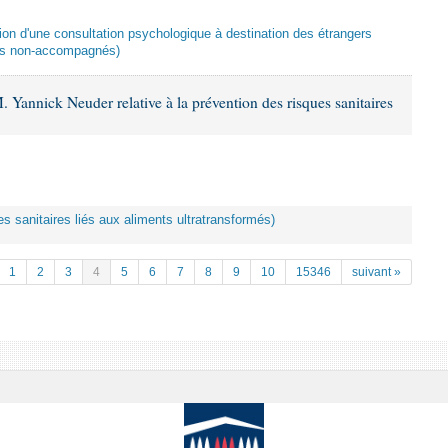
ation d'une consultation psychologique à destination des étrangers
ers non-accompagnés)
 Yannick Neuder relative à la prévention des risques sanitaires
es sanitaires liés aux aliments ultratransformés)
1
2
3
4
5
6
7
8
9
10
15346
suivant »