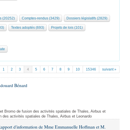
s (20252)
Comptes-rendus (3429)
Dossiers législatifs (2829)
03)
Textes adoptés (693)
Projets de lois (101)
date
1
2
3
4
5
6
7
8
9
10
15346
suivant »
Édouard Bénard
ojet Bromo de fusion des activités spatiales de Thales, Airbus et
n des activités spatiales de Thales, Airbus et Leonardo
 Rapport d'information de Mme Emmanuelle Hoffman et M.