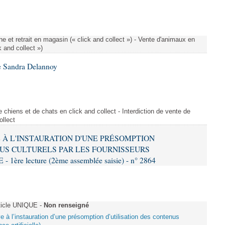
e et retrait en magasin (« click and collect ») - Vente d'animaux en
k and collect »)
e Sandra Delannoy
 chiens et de chats en click and collect - Interdiction de vente de
ollect
VE À L'INSTAURATION D'UNE PRÉSOMPTION
US CULTURELS PAR LES FOURNISSEURS
re lecture (2ème assemblée saisie) - n° 2864
ticle UNIQUE -
Non renseigné
ive à l’instauration d’une présomption d’utilisation des contenus