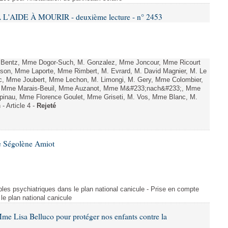
L'AIDE À MOURIR - deuxième lecture - n° 2453
. Bentz, Mme Dogor-Such, M. Gonzalez, Mme Joncour, Mme Ricourt
Tesson, Mme Laporte, Mme Rimbert, M. Evrard, M. David Magnier, M. Le
c, Mme Joubert, Mme Lechon, M. Limongi, M. Gery, Mme Colombier,
rd, Mme Marais-Beuil, Mme Auzanot, Mme M&#233;nach&#233;, Mme
;pinau, Mme Florence Goulet, Mme Griseti, M. Vos, Mme Blanc, M.
- Article 4 -
Rejeté
e Ségolène Amiot
les psychiatriques dans le plan national canicule - Prise en compte
le plan national canicule
me Lisa Belluco pour protéger nos enfants contre la