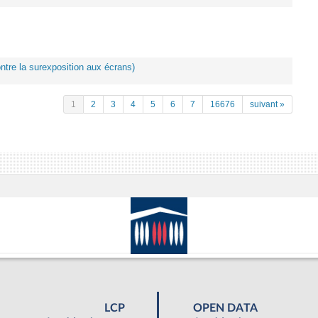
ontre la surexposition aux écrans)
1
2
3
4
5
6
7
16676
suivant »
LCP
OPEN DATA