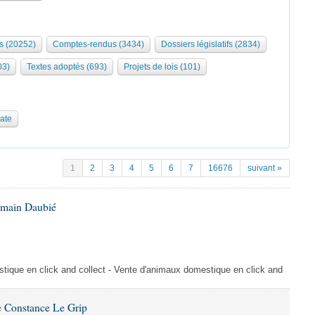
s (20252)
Comptes-rendus (3434)
Dossiers législatifs (2834)
03)
Textes adoptés (693)
Projets de lois (101)
date
1
2
3
4
5
6
7
16676
suivant »
omain Daubié
ique en click and collect - Vente d'animaux domestique en click and
 Constance Le Grip