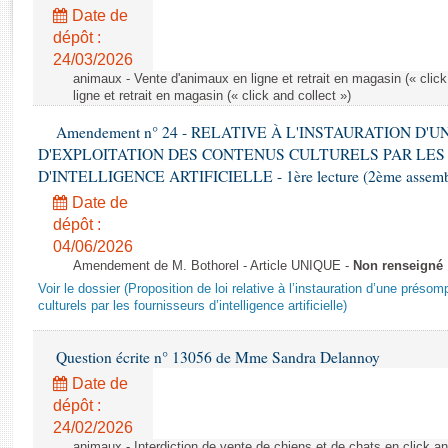
Rapports d'enquête
Date de
Rapports législatifs
dépôt :
Rapports sur l'application des lois
24/03/2026
Baromètre de l’application des lois
animaux - Vente d'animaux en ligne et retrait en magasin (« click
ligne et retrait en magasin (« click and collect »)
Amendement n° 24 - RELATIVE À L'INSTAURATION D'
Dossiers législatifs
D'EXPLOITATION DES CONTENUS CULTURELS PAR LES
Budget et sécurité sociale
D'INTELLIGENCE ARTIFICIELLE - 1ère lecture (2ème assemblé
Questions écrites et orales
Date de
Comptes rendus des débats
dépôt :
04/06/2026
Amendement de M. Bothorel - Article UNIQUE -
Non renseigné
Voir le dossier (Proposition de loi relative à l’instauration d’une présom
culturels par les fournisseurs d’intelligence artificielle)
Question écrite n° 13056 de Mme Sandra Delannoy
Date de
dépôt :
24/02/2026
animaux - Interdiction de vente de chiens et de chats en click and