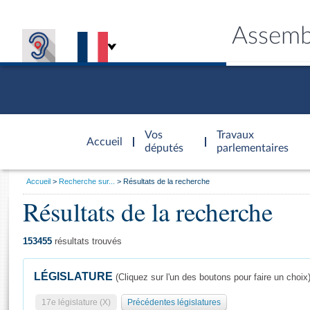
Assemb
Accèder à
la page
Vos
Travaux
Accueil
d'accueil
députés
parlementaires
Vous
Accueil
Recherche sur...
Résultats de la recherche
êtes
Résultats de la recherche
Général
ici
CONNEX
TRAVA
CONNA
DÉC
:
153455
résultats trouvés
LÉGISLATURE
(Cliquez sur l'un des boutons pour faire un choix
17e législature (X)
Précédentes législatures