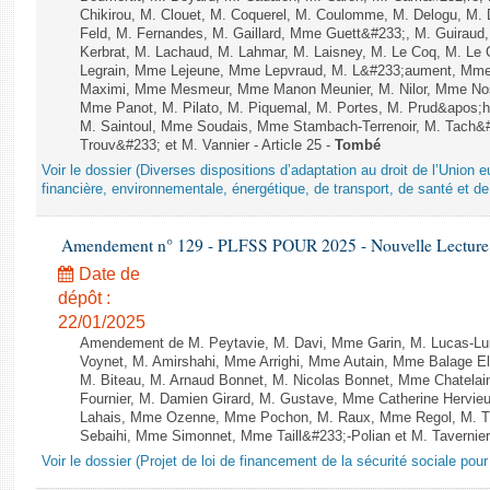
Chikirou, M. Clouet, M. Coquerel, M. Coulomme, M. Delogu, M
Feld, M. Fernandes, M. Gaillard, Mme Guett&#233;, M. Guira
Kerbrat, M. Lachaud, M. Lahmar, M. Laisney, M. Le Coq, M. Le
Legrain, Mme Lejeune, Mme Lepvraud, M. L&#233;aument, Mme
Maximi, Mme Mesmeur, Mme Manon Meunier, M. Nilor, Mme N
Mme Panot, M. Pilato, M. Piquemal, M. Portes, M. Prud&apos;h
M. Saintoul, Mme Soudais, Mme Stambach-Terrenoir, M. Tach&
Trouv&#233; et M. Vannier - Article 25 -
Tombé
Voir le dossier (Diverses dispositions d’adaptation au droit de l’Unio
financière, environnementale, énergétique, de transport, de santé et de
Amendement n° 129 - PLFSS POUR 2025 - Nouvelle Lecture 
Date de
dépôt :
22/01/2025
Amendement de M. Peytavie, M. Davi, Mme Garin, M. Lucas-L
Voynet, M. Amirshahi, Mme Arrighi, Mme Autain, Mme Balage El
M. Biteau, M. Arnaud Bonnet, M. Nicolas Bonnet, Mme Chatelain
Fournier, M. Damien Girard, M. Gustave, Mme Catherine Hervieu
Lahais, Mme Ozenne, Mme Pochon, M. Raux, Mme Regol, M. Th
Sebaihi, Mme Simonnet, Mme Taill&#233;-Polian et M. Tavernier 
Voir le dossier (Projet de loi de financement de la sécurité sociale pou