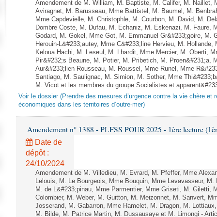
Rapports d'enquête
Amendement de M. William, M. Baptiste, M. Califer, M. Naillet
Aviragnet, M. Barusseau, Mme Battistel, M. Baumel, M. Benbrah
Rapports législatifs
Mme Capdevielle, M. Christophle, M. Courbon, M. David, M. De
Rapports sur l'application des lois
Dombre Coste, M. Dufau, M. Echaniz, M. Eskenazi, M. Faure,
Godard, M. Gokel, Mme Got, M. Emmanuel Gr&#233;goire, M. 
Baromètre de l’application des lois
Herouin-L&#233;autey, Mme C&#233;line Hervieu, M. Hollande
Keloua Hachi, M. Leseul, M. Lhardit, Mme Mercier, M. Oberti,
Pir&#232;s Beaune, M. Potier, M. Pribetich, M. Proen&#231;a
Dossiers législatifs
Aur&#233;lien Rousseau, M. Roussel, Mme Runel, Mme R&#233;
Santiago, M. Saulignac, M. Simion, M. Sother, Mme Thi&#233;b
Budget et sécurité sociale
M. Vicot et les membres du groupe Socialistes et apparent&#233;
Questions écrites et orales
Voir le dossier (Prendre des mesures d’urgence contre la vie chère et r
Comptes rendus des débats
économiques dans les territoires d’outre-mer)
Amendement n° 1388 - PLFSS POUR 2025 - 1ère lecture (1ère 
Date de
dépôt :
24/10/2024
Amendement de M. Villedieu, M. Evrard, M. Pfeffer, Mme Alex
Lelouis, M. Le Bourgeois, Mme Bouquin, Mme Levavasseur, M.
M. de L&#233;pinau, Mme Parmentier, Mme Griseti, M. Giletti
Colombier, M. Weber, M. Guitton, M. Meizonnet, M. Sanvert, 
Josserand, M. Gabarron, Mme Hamelet, M. Dragon, M. Lottiaux,
M. Bilde, M. Patrice Martin, M. Dussausaye et M. Limongi - Artic