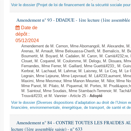
Voir le dossier (Projet de loi de financement de la sécurité sociale pou
Amendement n° 93 - DDADUE - 1ère lecture (1ère assemblée s
Date de
dépôt :
05/12/2024
Amendement de M. Cernon, Mme Abomangoli, M. Alexandre, M
Arenas, M. Arnault, Mme Belouassa-Cherifi, M. Bernalicis, M. 
Boumertit, M. Boyard, M. Cadalen, M. Caron, M. Carri&#232;re
Clouet, M. Coquerel, M. Coulomme, M. Delogu, M. Diouara, Mm
Fernandes, Mme Ferrer, M. Gaillard, Mme Guett&#233;, M. Gu
Kerbrat, M. Lachaud, M. Lahmar, M. Laisney, M. Le Coq, M. Le
Legrain, Mme Lejeune, Mme Lepvraud, M. L&#233;aument, Mme
Maximi, Mme Mesmeur, Mme Manon Meunier, M. Nilor, Mme N
Mme Panot, M. Pilato, M. Piquemal, M. Portes, M. Prud&apos;h
M. Saintoul, Mme Soudais, Mme Stambach-Terrenoir, M. Tach&
Trouv&#233; et M. Vannier - Article 25 -
Adopté
Voir le dossier (Diverses dispositions d’adaptation au droit de l’Unio
financière, environnementale, énergétique, de transport, de santé et de
Amendement n° 84 - CONTRE TOUTES LES FRAUDES AU
lecture (1ère assemblée saisie) - n° 633