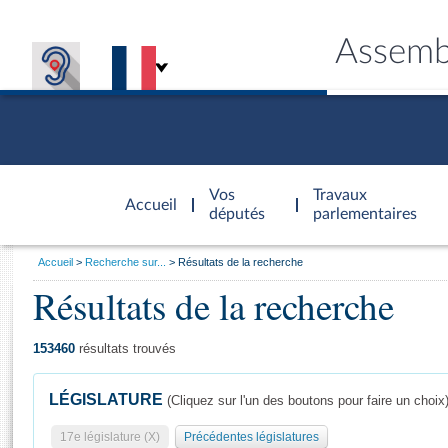
Assemb
Accèder à
la page
Vos
Travaux
Accueil
d'accueil
députés
parlementaires
Vous
Accueil
Recherche sur...
Résultats de la recherche
êtes
Résultats de la recherche
Général
ici
CONNEX
TRAVA
CONNA
DÉC
:
153460
résultats trouvés
LÉGISLATURE
(Cliquez sur l'un des boutons pour faire un choix
17e législature (X)
Précédentes législatures