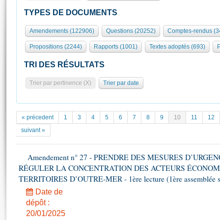
S'id
Présidence
Séance publique
Rôle et pouvoirs de l'Assemblée
Visiter l'Assemblée
TYPES DE DOCUMENTS
Fiches « Connaissance de l’Assemblée »
577 députés
Commissions et autres organes
Visite virtuelle du palais Bourbon
Amendements (122906)
Questions (20252)
Comptes-rendus (3
Organisation de l'Assemblée
Groupes politiques
Europe et International
Assister à une séance
Mot
Propositions (2244)
Rapports (1001)
Textes adoptés (693)
P
Présidence
Conférence des Présidents
Bureau
Collège des Ques
Élections législatives
Contrôle et évaluation
Accès des chercheurs à l’Assemblée
TRI DES RÉSULTATS
Congrès
Les évènements
S'inscrire
Trier par pertinence (X)
Trier par date
Pétitions
Statistiques et chiffres clés
Transparence et déontologie
Vous n'ave
Patrimoine
E
Documents de référence
« précedent
1
3
4
5
6
7
8
9
10
11
12
La Bibliothèque
( Constitution | Règlement de l'Assemblée ... )
Documents parlementaires
suivant »
Les archives
Projets de loi
Contacts et plan d'accès
Amendement n° 27 - PRENDRE DES MESURES D’URGE
Propositions de loi
Histoire
RÉGULER LA CONCENTRATION DES ACTEURS ÉCONOM
Photos libres de droit
Amendements
Juniors
TERRITOIRES D’OUTRE-MER - 1ère lecture (1ère assemblée sai
Textes adoptés
Anciennes législatures
Date de
dépôt :
Liens vers les sites publics
Rapports d'information
20/01/2025