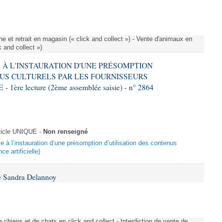
e et retrait en magasin (« click and collect ») - Vente d'animaux en
k and collect »)
VE À L'INSTAURATION D'UNE PRÉSOMPTION
US CULTURELS PAR LES FOURNISSEURS
re lecture (2ème assemblée saisie) - n° 2864
ticle UNIQUE -
Non renseigné
ive à l’instauration d’une présomption d’utilisation des contenus
ce artificielle)
e Sandra Delannoy
 chiens et de chats en click and collect - Interdiction de vente de