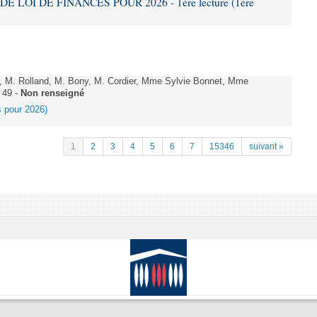
DE LOI DE FINANCES POUR 2026 - 1ère lecture (1ère
 M. Rolland, M. Bony, M. Cordier, Mme Sylvie Bonnet, Mme
 49 -
Non renseigné
es pour 2026)
1
2
3
4
5
6
7
15346
suivant »