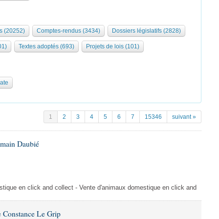
s (20252)
Comptes-rendus (3434)
Dossiers législatifs (2828)
01)
Textes adoptés (693)
Projets de lois (101)
date
1
2
3
4
5
6
7
15346
suivant »
omain Daubié
ique en click and collect - Vente d'animaux domestique en click and
 Constance Le Grip