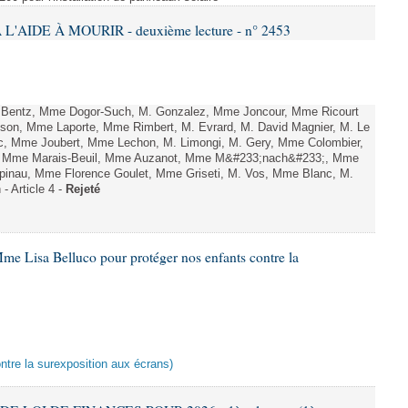
L'AIDE À MOURIR - deuxième lecture - n° 2453
. Bentz, Mme Dogor-Such, M. Gonzalez, Mme Joncour, Mme Ricourt
Tesson, Mme Laporte, Mme Rimbert, M. Evrard, M. David Magnier, M. Le
c, Mme Joubert, Mme Lechon, M. Limongi, M. Gery, Mme Colombier,
rd, Mme Marais-Beuil, Mme Auzanot, Mme M&#233;nach&#233;, Mme
;pinau, Mme Florence Goulet, Mme Griseti, M. Vos, Mme Blanc, M.
- Article 4 -
Rejeté
me Lisa Belluco pour protéger nos enfants contre la
ontre la surexposition aux écrans)