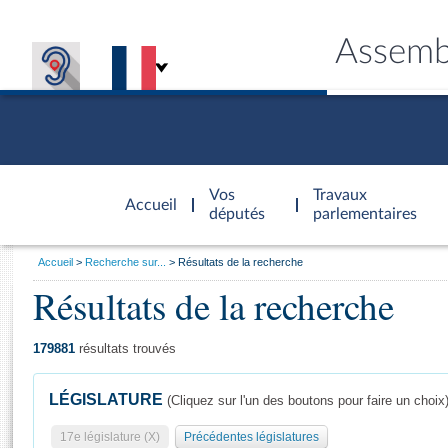
Assemb
Accèder à
la page
Vos
Travaux
Accueil
d'accueil
députés
parlementaires
Vous
Accueil
Recherche sur...
Résultats de la recherche
êtes
Résultats de la recherche
Général
ici
CONNEX
TRAVA
CONNA
DÉC
:
179881
résultats trouvés
LÉGISLATURE
(Cliquez sur l'un des boutons pour faire un choix
17e législature (X)
Précédentes législatures