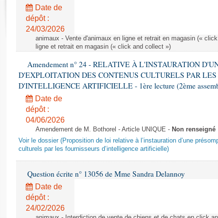
Rapports d'enquête
Date de
Rapports législatifs
dépôt :
Rapports sur l'application des lois
24/03/2026
Baromètre de l’application des lois
animaux - Vente d'animaux en ligne et retrait en magasin (« click
ligne et retrait en magasin (« click and collect »)
Amendement n° 24 - RELATIVE À L'INSTAURATION D'
Dossiers législatifs
D'EXPLOITATION DES CONTENUS CULTURELS PAR LES
Budget et sécurité sociale
D'INTELLIGENCE ARTIFICIELLE - 1ère lecture (2ème assemblé
Questions écrites et orales
Date de
Comptes rendus des débats
dépôt :
04/06/2026
Amendement de M. Bothorel - Article UNIQUE -
Non renseigné
Voir le dossier (Proposition de loi relative à l’instauration d’une présom
culturels par les fournisseurs d’intelligence artificielle)
Question écrite n° 13056 de Mme Sandra Delannoy
Date de
dépôt :
24/02/2026
animaux - Interdiction de vente de chiens et de chats en click and