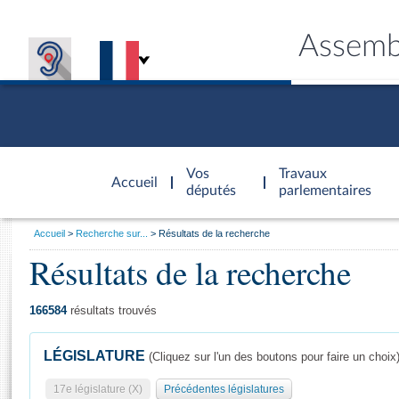
Assemb
Accèder à
la page
Vos
Travaux
Accueil
d'accueil
députés
parlementaires
Vous
Accueil
Recherche sur...
Résultats de la recherche
êtes
Résultats de la recherche
Général
ici
CONNEX
TRAVA
CONNA
DÉC
:
166584
résultats trouvés
LÉGISLATURE
(Cliquez sur l'un des boutons pour faire un choix
17e législature (X)
Précédentes législatures