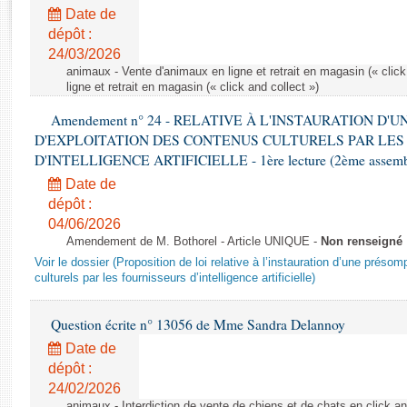
Rapports d'enquête
Date de
Rapports législatifs
dépôt :
Rapports sur l'application des lois
24/03/2026
Baromètre de l’application des lois
animaux - Vente d'animaux en ligne et retrait en magasin (« click
ligne et retrait en magasin (« click and collect »)
Amendement n° 24 - RELATIVE À L'INSTAURATION D'
Dossiers législatifs
D'EXPLOITATION DES CONTENUS CULTURELS PAR LES
Budget et sécurité sociale
D'INTELLIGENCE ARTIFICIELLE - 1ère lecture (2ème assemblé
Questions écrites et orales
Date de
Comptes rendus des débats
dépôt :
04/06/2026
Amendement de M. Bothorel - Article UNIQUE -
Non renseigné
Voir le dossier (Proposition de loi relative à l’instauration d’une présom
culturels par les fournisseurs d’intelligence artificielle)
Question écrite n° 13056 de Mme Sandra Delannoy
Date de
dépôt :
24/02/2026
animaux - Interdiction de vente de chiens et de chats en click and