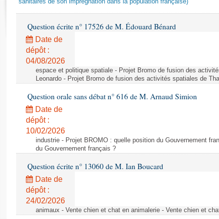
sanitaires de son imprégnation dans la population française)
Rapports d'enquête
Rapports législatifs
Question écrite n° 17526 de M. Édouard Bénard
Rapports sur l'application des lois
Baromètre de l’application des lois
Date de
dépôt :
04/08/2026
Dossiers législatifs
espace et politique spatiale - Projet Bromo de fusion des activit
Budget et sécurité sociale
Leonardo - Projet Bromo de fusion des activités spatiales de Tha
Questions écrites et orales
Question orale sans débat n° 616 de M. Arnaud Simion
Comptes rendus des débats
Date de
dépôt :
10/02/2026
industrie - Projet BROMO : quelle position du Gouvernement fran
du Gouvernement français ?
Question écrite n° 13060 de M. Ian Boucard
Date de
dépôt :
24/02/2026
animaux - Vente chien et chat en animalerie - Vente chien et cha