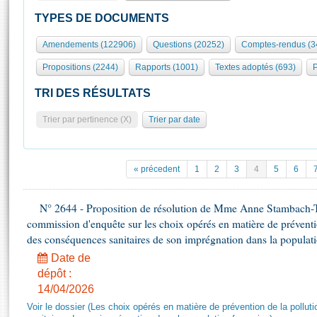
S'id
Présidence
Séance publique
Rôle et pouvoirs de l'Assemblée
Visiter l'Assemblée
TYPES DE DOCUMENTS
Fiches « Connaissance de l’Assemblée »
577 députés
Commissions et autres organes
Visite virtuelle du palais Bourbon
Amendements (122906)
Questions (20252)
Comptes-rendus (3
Organisation de l'Assemblée
Groupes politiques
Europe et International
Assister à une séance
Mot
Propositions (2244)
Rapports (1001)
Textes adoptés (693)
P
Présidence
Conférence des Présidents
Bureau
Collège des Ques
Élections législatives
Contrôle et évaluation
Accès des chercheurs à l’Assemblée
TRI DES RÉSULTATS
Congrès
Les évènements
S'inscrire
Trier par pertinence (X)
Trier par date
Pétitions
Statistiques et chiffres clés
Transparence et déontologie
Vous n'ave
Patrimoine
E
Documents de référence
« précedent
1
2
3
4
5
6
La Bibliothèque
( Constitution | Règlement de l'Assemblée ... )
Documents parlementaires
Les archives
N° 2644 - Proposition de résolution de Mme Anne Stambach-Ter
Projets de loi
Contacts et plan d'accès
commission d'enquête sur les choix opérés en matière de préventi
Propositions de loi
Histoire
des conséquences sanitaires de son imprégnation dans la populati
Photos libres de droit
Amendements
Juniors
Date de
Textes adoptés
dépôt :
Anciennes législatures
14/04/2026
Liens vers les sites publics
Rapports d'information
Voir le dossier (Les choix opérés en matière de prévention de la poll