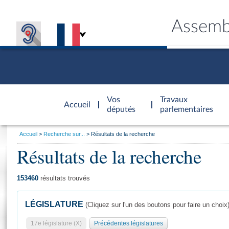
Assemb
Accèder à
la page
Vos
Travaux
Accueil
d'accueil
députés
parlementaires
Vous
Accueil
Recherche sur...
Résultats de la recherche
êtes
Résultats de la recherche
Général
ici
CONNEX
TRAVA
CONNA
DÉC
:
153460
résultats trouvés
LÉGISLATURE
(Cliquez sur l'un des boutons pour faire un choix
17e législature (X)
Précédentes législatures