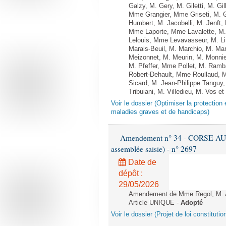
Galzy, M. Gery, M. Giletti, M. Gi
Mme Grangier, Mme Griseti, M. G
Humbert, M. Jacobelli, M. Jenft
Mme Laporte, Mme Lavalette, M
Lelouis, Mme Levavasseur, M. Li
Marais-Beuil, M. Marchio, M. Ma
Meizonnet, M. Meurin, M. Monni
M. Pfeffer, Mme Pollet, M. Ram
Robert-Dehault, Mme Roullaud,
Sicard, M. Jean-Philippe Tanguy,
Tribuiani, M. Villedieu, M. Vos e
Voir le dossier (Optimiser la protectio
maladies graves et de handicaps)
Amendement n° 34 - CORSE AU
assemblée saisie) - n° 2697
Date de
dépôt :
29/05/2026
Amendement de Mme Regol, M. Am
Article UNIQUE -
Adopté
Voir le dossier (Projet de loi constitu