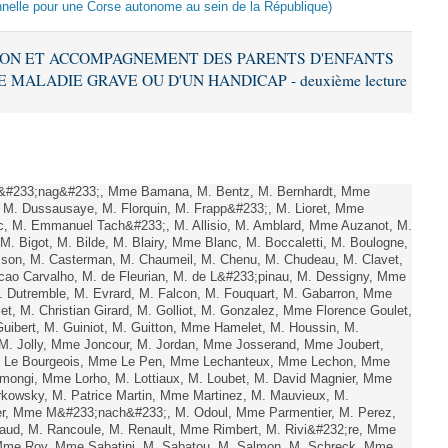
tionnelle pour une Corse autonome au sein de la République)
CTION ET ACCOMPAGNEMENT DES PARENTS D'ENFANTS
 MALADIE GRAVE OU D'UN HANDICAP - deuxième lecture
&#233;nag&#233;, Mme Bamana, M. Bentz, M. Bernhardt, Mme
M. Dussausaye, M. Florquin, M. Frapp&#233;, M. Lioret, Mme
c, M. Emmanuel Tach&#233;, M. Allisio, M. Amblard, Mme Auzanot, M.
 M. Bigot, M. Bilde, M. Blairy, Mme Blanc, M. Boccaletti, M. Boulogne,
son, M. Casterman, M. Chaumeil, M. Chenu, M. Chudeau, M. Clavet,
o Carvalho, M. de Fleurian, M. de L&#233;pinau, M. Dessigny, Mme
. Dutremble, M. Evrard, M. Falcon, M. Fouquart, M. Gabarron, Mme
llet, M. Christian Girard, M. Golliot, M. Gonzalez, Mme Florence Goulet,
uibert, M. Guiniot, M. Guitton, Mme Hamelet, M. Houssin, M.
, M. Jolly, Mme Joncour, M. Jordan, Mme Josserand, Mme Joubert,
. Le Bourgeois, Mme Le Pen, Mme Lechanteux, Mme Lechon, Mme
mongi, Mme Lorho, M. Lottiaux, M. Loubet, M. David Magnier, Mme
rkowsky, M. Patrice Martin, Mme Martinez, M. Mauvieux, M.
er, Mme M&#233;nach&#233;, M. Odoul, Mme Parmentier, M. Perez,
baud, M. Rancoule, M. Renault, Mme Rimbert, M. Rivi&#232;re, Mme
 Mme Roy, Mme Sabatini, M. Sabatou, M. Salmon, M. Schreck, Mme