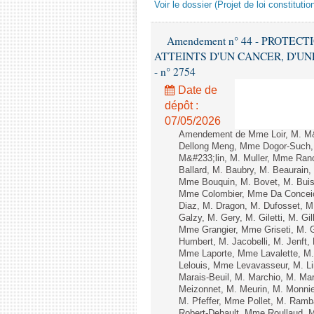
Voir le dossier (Projet de loi constitu
Amendement n° 44 - PROTE
ATTEINTS D'UN CANCER, D'UNE
- n° 2754
Date de
dépôt :
07/05/2026
Amendement de Mme Loir, M. M
Dellong Meng, Mme Dogor-Such, 
M&#233;lin, M. Muller, Mme Ran
Ballard, M. Baubry, M. Beaurain,
Mme Bouquin, M. Bovet, M. Buis
Mme Colombier, Mme Da Conceica
Diaz, M. Dragon, M. Dufosset, M
Galzy, M. Gery, M. Giletti, M. Gi
Mme Grangier, Mme Griseti, M. G
Humbert, M. Jacobelli, M. Jenft
Mme Laporte, Mme Lavalette, M
Lelouis, Mme Levavasseur, M. Li
Marais-Beuil, M. Marchio, M. Ma
Meizonnet, M. Meurin, M. Monni
M. Pfeffer, Mme Pollet, M. Ram
Robert-Dehault, Mme Roullaud,