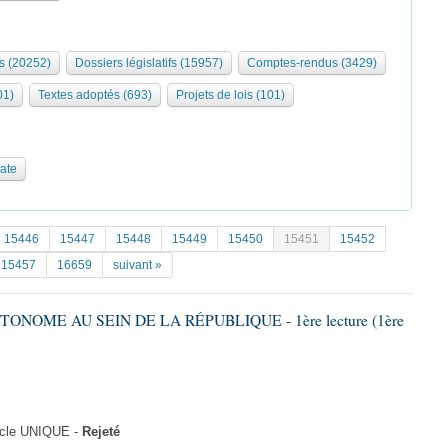
s (20252)
Dossiers législatifs (15957)
Comptes-rendus (3429)
01)
Textes adoptés (693)
Projets de lois (101)
date
15446
15447
15448
15449
15450
15451
15452
15457
16659
suivant »
TONOME AU SEIN DE LA RÉPUBLIQUE - 1ère lecture (1ère
icle UNIQUE -
Rejeté