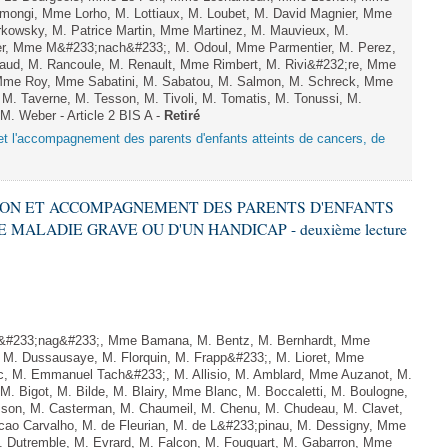
mongi, Mme Lorho, M. Lottiaux, M. Loubet, M. David Magnier, Mme
rkowsky, M. Patrice Martin, Mme Martinez, M. Mauvieux, M.
er, Mme M&#233;nach&#233;, M. Odoul, Mme Parmentier, M. Perez,
baud, M. Rancoule, M. Renault, Mme Rimbert, M. Rivi&#232;re, Mme
 Mme Roy, Mme Sabatini, M. Sabatou, M. Salmon, M. Schreck, Mme
 M. Taverne, M. Tesson, M. Tivoli, M. Tomatis, M. Tonussi, M.
 M. Weber - Article 2 BIS A -
Retiré
n et l'accompagnement des parents d'enfants atteints de cancers, de
CTION ET ACCOMPAGNEMENT DES PARENTS D'ENFANTS
 MALADIE GRAVE OU D'UN HANDICAP - deuxième lecture
&#233;nag&#233;, Mme Bamana, M. Bentz, M. Bernhardt, Mme
M. Dussausaye, M. Florquin, M. Frapp&#233;, M. Lioret, Mme
c, M. Emmanuel Tach&#233;, M. Allisio, M. Amblard, Mme Auzanot, M.
 M. Bigot, M. Bilde, M. Blairy, Mme Blanc, M. Boccaletti, M. Boulogne,
son, M. Casterman, M. Chaumeil, M. Chenu, M. Chudeau, M. Clavet,
o Carvalho, M. de Fleurian, M. de L&#233;pinau, M. Dessigny, Mme
. Dutremble, M. Evrard, M. Falcon, M. Fouquart, M. Gabarron, Mme