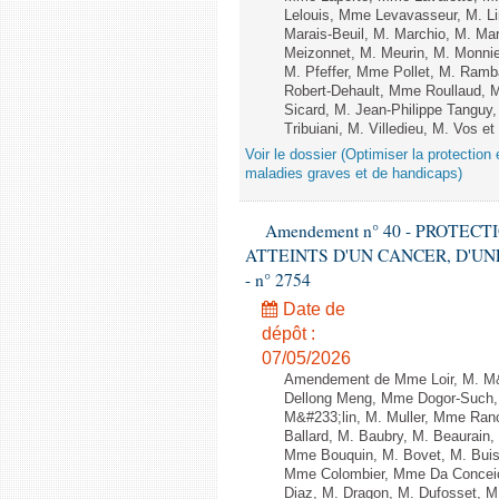
Lelouis, Mme Levavasseur, M. Li
Marais-Beuil, M. Marchio, M. Ma
Meizonnet, M. Meurin, M. Monni
M. Pfeffer, Mme Pollet, M. Ram
Robert-Dehault, Mme Roullaud,
Sicard, M. Jean-Philippe Tanguy,
Tribuiani, M. Villedieu, M. Vos et
Voir le dossier (Optimiser la protectio
maladies graves et de handicaps)
Amendement n° 40 - PROTE
ATTEINTS D'UN CANCER, D'UNE
- n° 2754
Date de
dépôt :
07/05/2026
Amendement de Mme Loir, M. M
Dellong Meng, Mme Dogor-Such, 
M&#233;lin, M. Muller, Mme Ran
Ballard, M. Baubry, M. Beaurain,
Mme Bouquin, M. Bovet, M. Buis
Mme Colombier, Mme Da Conceica
Diaz, M. Dragon, M. Dufosset, M