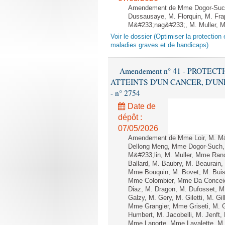
Amendement de Mme Dogor-Such
Dussausaye, M. Florquin, M. Fra
M&#233;nag&#233;, M. Muller, M
Voir le dossier (Optimiser la protectio
maladies graves et de handicaps)
Amendement n° 41 - PROTE
ATTEINTS D'UN CANCER, D'UNE
- n° 2754
Date de
dépôt :
07/05/2026
Amendement de Mme Loir, M. M
Dellong Meng, Mme Dogor-Such, 
M&#233;lin, M. Muller, Mme Ran
Ballard, M. Baubry, M. Beaurain,
Mme Bouquin, M. Bovet, M. Buis
Mme Colombier, Mme Da Conceica
Diaz, M. Dragon, M. Dufosset, M
Galzy, M. Gery, M. Giletti, M. Gi
Mme Grangier, Mme Griseti, M. G
Humbert, M. Jacobelli, M. Jenft
Mme Laporte, Mme Lavalette, M