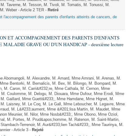
 M. Taverne, M. Tesson, M. Tivoli, M. Tomatis, M. Tonussi, M.
t M. Weber - Article 2 TER -
Retiré
n et l'accompagnement des parents d'enfants atteints de cancers, de
CTION ET ACCOMPAGNEMENT DES PARENTS D'ENFANTS
 MALADIE GRAVE OU D'UN HANDICAP - deuxième lecture
Abomangoli, M. Alexandre, M. Amard, Mme Amrani, M. Arenas, M.
 Mme Bentorki, M. Bernalicis, M. Bex, M. Bilongo, M. Bompard, M.
en, M. Caron, M. Carri&#232;re, Mme Cathala, M. Cernon, Mme
el, M. Coulomme, M. Delogu, M. Diouara, Mme Dufour, Mme Erodi, Mme
, M. Gaillard, Mme Guett&#233;, Mme Hamdane, Mme Hignet, M.
, M. Laisney, M. Le Coq, M. Le Gall, Mme Leboucher, M. Legavre, Mme
vraud, M. L&#233;aument, Mme &#201;lisa Martin, M. Maudet, Mme
on Meunier, M. Nilor, Mme Nosb&#233;, Mme Obono, Mme Oziol,
mal, M. Portes, M. Prud&apos;homme, M. Ratenon, M. Saint-Martin,
Stambach-Terrenoir, M. Aur&#233;lien Tach&#233;, Mme Taurinya, M.
nier - Article 3 -
Rejeté