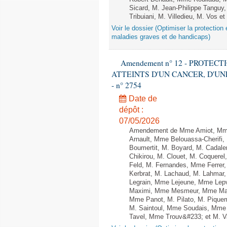
Sicard, M. Jean-Philippe Tanguy,
Tribuiani, M. Villedieu, M. Vos e
Voir le dossier (Optimiser la protectio
maladies graves et de handicaps)
Amendement n° 12 - PROTE
ATTEINTS D'UN CANCER, D'UNE
- n° 2754
Date de
dépôt :
07/05/2026
Amendement de Mme Amiot, Mme 
Arnault, Mme Belouassa-Cherifi,
Boumertit, M. Boyard, M. Cadal
Chikirou, M. Clouet, M. Coquer
Feld, M. Fernandes, Mme Ferrer
Kerbrat, M. Lachaud, M. Lahmar
Legrain, Mme Lejeune, Mme Lep
Maximi, Mme Mesmeur, Mme Man
Mme Panot, M. Pilato, M. Pique
M. Saintoul, Mme Soudais, Mme 
Tavel, Mme Trouv&#233; et M. Van