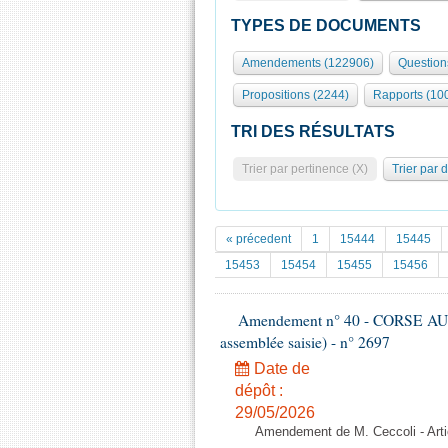
TYPES DE DOCUMENTS
Amendements (122906)
Question
Propositions (2244)
Rapports (10
TRI DES RÉSULTATS
Trier par pertinence (X)
Trier par 
« précedent
1
15444
15445
15453
15454
15455
15456
Amendement n° 40 - CORSE AU
assemblée saisie) - n° 2697
Date de
dépôt :
29/05/2026
Amendement de M. Ceccoli - Art