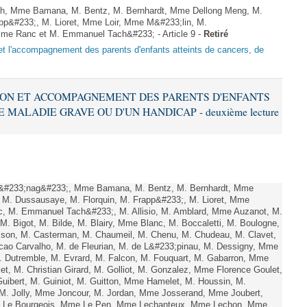
, Mme Bamana, M. Bentz, M. Bernhardt, Mme Dellong Meng, M.
pp&#233;, M. Lioret, Mme Loir, Mme M&#233;lin, M.
me Ranc et M. Emmanuel Tach&#233; - Article 9 -
Retiré
n et l'accompagnement des parents d'enfants atteints de cancers, de
CTION ET ACCOMPAGNEMENT DES PARENTS D'ENFANTS
 MALADIE GRAVE OU D'UN HANDICAP - deuxième lecture
&#233;nag&#233;, Mme Bamana, M. Bentz, M. Bernhardt, Mme
M. Dussausaye, M. Florquin, M. Frapp&#233;, M. Lioret, Mme
c, M. Emmanuel Tach&#233;, M. Allisio, M. Amblard, Mme Auzanot, M.
 M. Bigot, M. Bilde, M. Blairy, Mme Blanc, M. Boccaletti, M. Boulogne,
son, M. Casterman, M. Chaumeil, M. Chenu, M. Chudeau, M. Clavet,
o Carvalho, M. de Fleurian, M. de L&#233;pinau, M. Dessigny, Mme
. Dutremble, M. Evrard, M. Falcon, M. Fouquart, M. Gabarron, Mme
llet, M. Christian Girard, M. Golliot, M. Gonzalez, Mme Florence Goulet,
uibert, M. Guiniot, M. Guitton, Mme Hamelet, M. Houssin, M.
, M. Jolly, Mme Joncour, M. Jordan, Mme Josserand, Mme Joubert,
. Le Bourgeois, Mme Le Pen, Mme Lechanteux, Mme Lechon, Mme