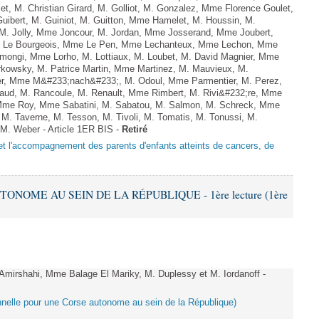
llet, M. Christian Girard, M. Golliot, M. Gonzalez, Mme Florence Goulet,
uibert, M. Guiniot, M. Guitton, Mme Hamelet, M. Houssin, M.
, M. Jolly, Mme Joncour, M. Jordan, Mme Josserand, Mme Joubert,
. Le Bourgeois, Mme Le Pen, Mme Lechanteux, Mme Lechon, Mme
mongi, Mme Lorho, M. Lottiaux, M. Loubet, M. David Magnier, Mme
rkowsky, M. Patrice Martin, Mme Martinez, M. Mauvieux, M.
er, Mme M&#233;nach&#233;, M. Odoul, Mme Parmentier, M. Perez,
baud, M. Rancoule, M. Renault, Mme Rimbert, M. Rivi&#232;re, Mme
 Mme Roy, Mme Sabatini, M. Sabatou, M. Salmon, M. Schreck, Mme
 M. Taverne, M. Tesson, M. Tivoli, M. Tomatis, M. Tonussi, M.
t M. Weber - Article 1ER BIS -
Retiré
n et l'accompagnement des parents d'enfants atteints de cancers, de
TONOME AU SEIN DE LA RÉPUBLIQUE - 1ère lecture (1ère
irshahi, Mme Balage El Mariky, M. Duplessy et M. Iordanoff -
tionnelle pour une Corse autonome au sein de la République)