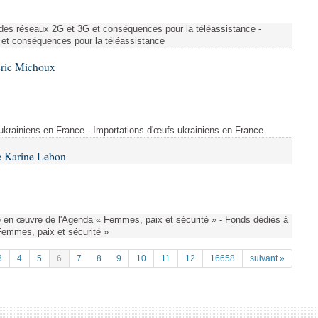
des réseaux 2G et 3G et conséquences pour la téléassistance -
et conséquences pour la téléassistance
Éric Michoux
 ukrainiens en France - Importations d'œufs ukrainiens en France
e Karine Lebon
 en œuvre de l'Agenda « Femmes, paix et sécurité » - Fonds dédiés à
Femmes, paix et sécurité »
3
4
5
6
7
8
9
10
11
12
16658
suivant »