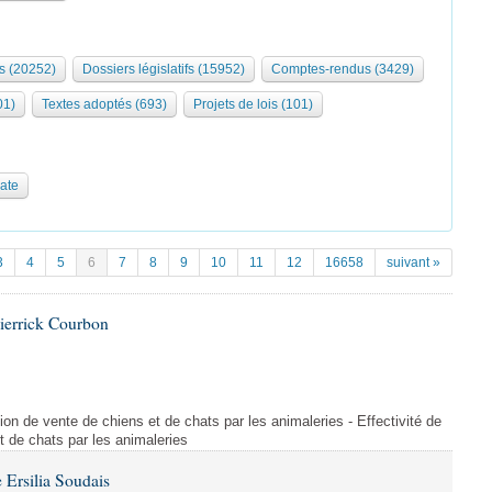
s (20252)
Dossiers législatifs (15952)
Comptes-rendus (3429)
01)
Textes adoptés (693)
Projets de lois (101)
date
3
4
5
6
7
8
9
10
11
12
16658
suivant »
ierrick Courbon
ction de vente de chiens et de chats par les animaleries - Effectivité de
et de chats par les animaleries
Ersilia Soudais