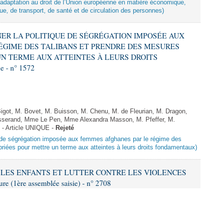
d’adaptation au droit de l’Union européenne en matière économique,
ue, de transport, de santé et de circulation des personnes)
MNER LA POLITIQUE DE SÉGRÉGATION IMPOSÉE AUX
ÉGIME DES TALIBANS ET PRENDRE DES MESURES
N TERME AUX ATTEINTES À LEURS DROITS
 - n° 1572
got, M. Bovet, M. Buisson, M. Chenu, M. de Fleurian, M. Dragon,
serand, Mme Le Pen, Mme Alexandra Masson, M. Pfeffer, M.
- Article UNIQUE -
Rejeté
ue de ségrégation imposée aux femmes afghanes par le régime des
riées pour mettre un terme aux atteintes à leurs droits fondamentaux)
ER LES ENFANTS ET LUTTER CONTRE LES VIOLENCES
 (1ère assemblée saisie) - n° 2708