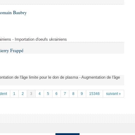
Romain Baubry
ainiens - Importation d'oeufs ukrainiens
ierry Frappé
tation de l'âge limite pour le don de plasma - Augmentation de l'âge
dent
1
2
3
4
5
6
7
8
9
15346
suivant »