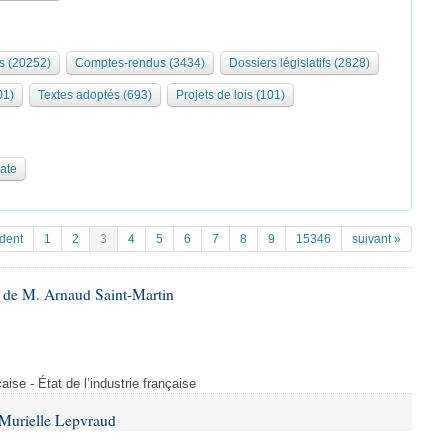
s (20252)
Comptes-rendus (3434)
Dossiers législatifs (2828)
01)
Textes adoptés (693)
Projets de lois (101)
date
dent
1
2
3
4
5
6
7
8
9
15346
suivant »
 de M. Arnaud Saint-Martin
çaise - État de l’industrie française
Murielle Lepvraud