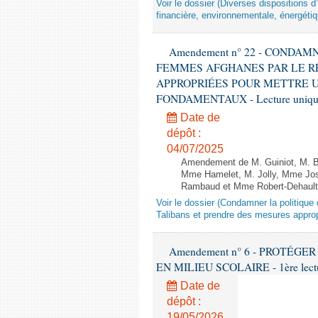
Voir le dossier (Diverses dispositions 
financière, environnementale, énergétiq
Amendement n° 22 - CONDA
FEMMES AFGHANES PAR LE R
APPROPRIÉES POUR METTRE U
FONDAMENTAUX - Lecture unique
Date de
dépôt :
04/07/2025
Amendement de M. Guiniot, M. Bi
Mme Hamelet, M. Jolly, Mme Jos
Rambaud et Mme Robert-Dehault 
Voir le dossier (Condamner la politiq
Talibans et prendre des mesures approp
Amendement n° 6 - PROTÉG
EN MILIEU SCOLAIRE - 1ère lecture
Date de
dépôt :
19/05/2026