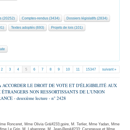
s (20252)
Comptes-rendus (3434)
Dossiers législatifs (2834)
01)
Textes adoptés (693)
Projets de lois (101)
date
2
3
4
5
6
7
8
9
10
11
15347
suivant »
 À ACCORDER LE DROIT DE VOTE ET D'ÉLIGIBILITÉ AUX
 ÉTRANGERS NON RESSORTISSANTS DE L'UNION
 - deuxième lecture - n° 2428
me Ronceret, Mme Olivia Gr&#233;goire, M. Terlier, Mme Yadan, Mme
, Mme Le Grip, M. Labaronne, M. Jean-Ren&#233; Cazeneuve et Mme