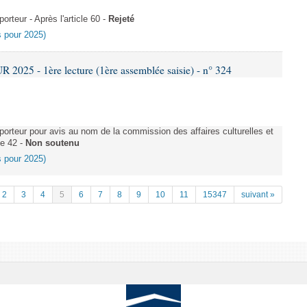
teur - Après l'article 60 -
Rejeté
es pour 2025)
025 - 1ère lecture (1ère assemblée saisie) - n° 324
rteur pour avis au nom de la commission des affaires culturelles et
le 42 -
Non soutenu
es pour 2025)
2
3
4
5
6
7
8
9
10
11
15347
suivant »