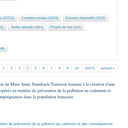
s (20252)
Comptes-rendus (3429)
Dossiers législatifs (2828)
01)
Textes adoptés (693)
Projets de lois (101)
date
1
2
3
4
5
6
7
8
9
10
16675
suivant »
ion de Mme Anne Stambach-Terrenoir tendant à la création d'une
opérés en matière de prévention de la pollution au cadmium et
imprégnation dans la population française
atière de prévention de la pollution au cadmium et des conséquences