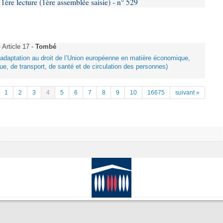
e lecture (1ère assemblée saisie) - n° 529
Article 17 -
Tombé
d’adaptation au droit de l’Union européenne en matière économique,
ue, de transport, de santé et de circulation des personnes)
1
2
3
4
5
6
7
8
9
10
16675
suivant »