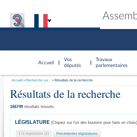
Assemb
Accèder à
la page
Vos
Travaux
Accueil
d'accueil
députés
parlementaires
Vous
Accueil
Recherche sur...
Résultats de la recherche
êtes
Résultats de la recherche
Général
ici
CONNEX
TRAVA
CONNA
DÉC
:
166749
résultats trouvés
LÉGISLATURE
(Cliquez sur l'un des boutons pour faire un choix
17e législature (X)
Précédentes législatures