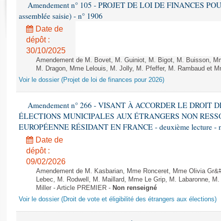
Rapports d'enquête
Amendement n° 105 - PROJET DE LOI DE FINANCES POUR 20
assemblée saisie) - n° 1906
Rapports législatifs
Rapports sur l'application des lois
Date de
dépôt :
Baromètre de l’application des lois
30/10/2025
Amendement de M. Bovet, M. Guiniot, M. Bigot, M. Buisson, Mm
Dossiers législatifs
M. Dragon, Mme Lelouis, M. Jolly, M. Pfeffer, M. Rambaud et Mm
Budget et sécurité sociale
Voir le dossier (Projet de loi de finances pour 2026)
Questions écrites et orales
Amendement n° 266 - VISANT À ACCORDER LE DROIT D
Comptes rendus des débats
ÉLECTIONS MUNICIPALES AUX ÉTRANGERS NON RESSO
EUROPÉENNE RÉSIDANT EN FRANCE - deuxième lecture - n
Date de
dépôt :
09/02/2026
Amendement de M. Kasbarian, Mme Ronceret, Mme Olivia Gr&#2
Lebec, M. Rodwell, M. Maillard, Mme Le Grip, M. Labaronne, 
Miller - Article PREMIER -
Non renseigné
Voir le dossier (Droit de vote et éligibilité des étrangers aux élections)