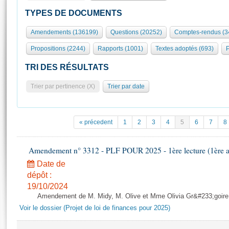
S'id
Présidence
Séance publique
Rôle et pouvoirs de l'Assemblée
Visiter l'Assemblée
TYPES DE DOCUMENTS
Fiches « Connaissance de l’Assemblée »
577 députés
Commissions et autres organes
Visite virtuelle du palais Bourbon
Amendements (136199)
Questions (20252)
Comptes-rendus (3
Organisation de l'Assemblée
Groupes politiques
Europe et International
Assister à une séance
Mot
Propositions (2244)
Rapports (1001)
Textes adoptés (693)
P
Présidence
Conférence des Présidents
Bureau
Collège des Ques
Élections législatives
Contrôle et évaluation
Accès des chercheurs à l’Assemblée
TRI DES RÉSULTATS
Congrès
Les évènements
S'inscrire
Trier par pertinence (X)
Trier par date
Pétitions
Statistiques et chiffres clés
Transparence et déontologie
Vous n'ave
Patrimoine
E
Documents de référence
« précedent
1
2
3
4
5
6
7
8
La Bibliothèque
( Constitution | Règlement de l'Assemblée ... )
Documents parlementaires
Les archives
Amendement n° 3312 - PLF POUR 2025 - 1ère lecture (1ère as
Projets de loi
Contacts et plan d'accès
Date de
Propositions de loi
Histoire
Photos libres de droit
dépôt :
Amendements
Juniors
19/10/2024
Textes adoptés
Amendement de M. Midy, M. Olive et Mme Olivia Gr&#233;goire - 
Anciennes législatures
Voir le dossier (Projet de loi de finances pour 2025)
Liens vers les sites publics
Rapports d'information