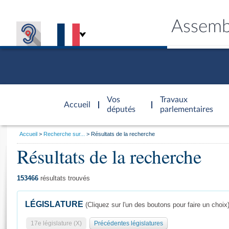
Assemb
Accèder à
la page
Vos
Travaux
Accueil
d'accueil
députés
parlementaires
Vous
Accueil
Recherche sur...
Résultats de la recherche
êtes
Résultats de la recherche
Général
ici
CONNEX
TRAVA
CONNA
DÉC
:
153466
résultats trouvés
LÉGISLATURE
(Cliquez sur l'un des boutons pour faire un choix
17e législature (X)
Précédentes législatures