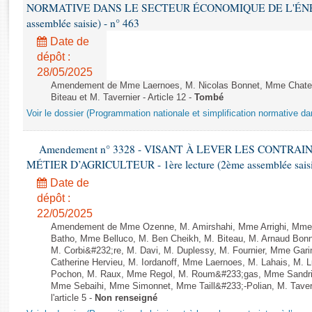
Rapports d'enquête
NORMATIVE DANS LE SECTEUR ÉCONOMIQUE DE L'ÉNERGIE
Rapports législatifs
assemblée saisie) - n° 463
Rapports sur l'application des lois
Date de
Baromètre de l’application des lois
dépôt :
28/05/2025
Amendement de Mme Laernoes, M. Nicolas Bonnet, Mme Chatela
Dossiers législatifs
Biteau et M. Tavernier - Article 12 -
Tombé
Budget et sécurité sociale
Voir le dossier (Programmation nationale et simplification normative d
Questions écrites et orales
Amendement n° 3328 - VISANT À LEVER LES CONTRAI
Comptes rendus des débats
MÉTIER D’AGRICULTEUR - 1ère lecture (2ème assemblée saisie
Date de
dépôt :
22/05/2025
Amendement de Mme Ozenne, M. Amirshahi, Mme Arrighi, Mme 
Batho, Mme Belluco, M. Ben Cheikh, M. Biteau, M. Arnaud Bonn
M. Corbi&#232;re, M. Davi, M. Duplessy, M. Fournier, Mme Gar
Catherine Hervieu, M. Iordanoff, Mme Laernoes, M. Lahais, M.
Pochon, M. Raux, Mme Regol, M. Roum&#233;gas, Mme Sandri
Mme Sebaihi, Mme Simonnet, Mme Taill&#233;-Polian, M. Tavern
l'article 5 -
Non renseigné