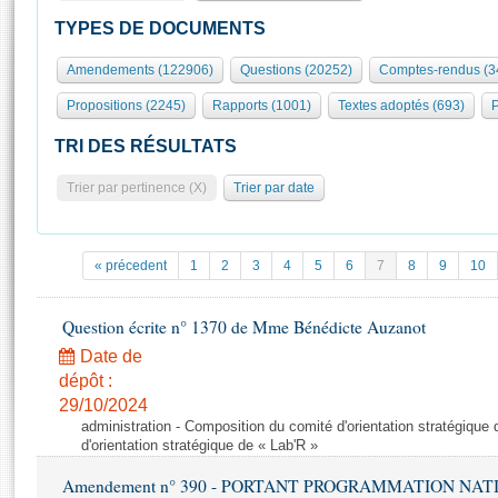
S'id
Présidence
Séance publique
Rôle et pouvoirs de l'Assemblée
Visiter l'Assemblée
TYPES DE DOCUMENTS
Fiches « Connaissance de l’Assemblée »
577 députés
Commissions et autres organes
Visite virtuelle du palais Bourbon
Amendements (122906)
Questions (20252)
Comptes-rendus (3
Organisation de l'Assemblée
Groupes politiques
Europe et International
Assister à une séance
Mot
Propositions (2245)
Rapports (1001)
Textes adoptés (693)
P
Présidence
Conférence des Présidents
Bureau
Collège des Ques
Élections législatives
Contrôle et évaluation
Accès des chercheurs à l’Assemblée
TRI DES RÉSULTATS
Congrès
Les évènements
S'inscrire
Trier par pertinence (X)
Trier par date
Pétitions
Statistiques et chiffres clés
Transparence et déontologie
Vous n'ave
Patrimoine
E
Documents de référence
« précedent
1
2
3
4
5
6
7
8
9
10
La Bibliothèque
( Constitution | Règlement de l'Assemblée ... )
Documents parlementaires
Les archives
Question écrite n° 1370 de Mme Bénédicte Auzanot
Projets de loi
Contacts et plan d'accès
Date de
Propositions de loi
Histoire
Photos libres de droit
dépôt :
Amendements
Juniors
29/10/2024
Textes adoptés
administration - Composition du comité d'orientation stratégique
Anciennes législatures
d'orientation stratégique de « Lab'R »
Liens vers les sites publics
Rapports d'information
Amendement n° 390 - PORTANT PROGRAMMATION NAT