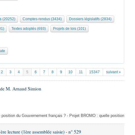
s (20252)
Comptes-rendus (3434)
Dossiers législatifs (2834)
01)
Textes adoptés (693)
Projets de lois (101)
date
2
3
4
5
6
7
8
9
10
11
15347
suivant »
6 de M. Arnaud Simion
e position du Gouvernement français ? - Projet BROMO : quelle position
 lecture (1ère assemblée saisie) - n° 529