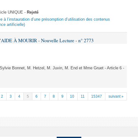
ticle UNIQUE -
Rejeté
ive à l’instauration d’une présomption d’utilisation des contenus
ce artificielle)
AIDE À MOURIR - Nouvelle Lecture - n° 2773
vie Bonnet, M. Hetzel, M. Juvin, M. End et Mme Gruet - Article 6 -
2
3
4
5
6
7
8
9
10
11
15347
suivant »