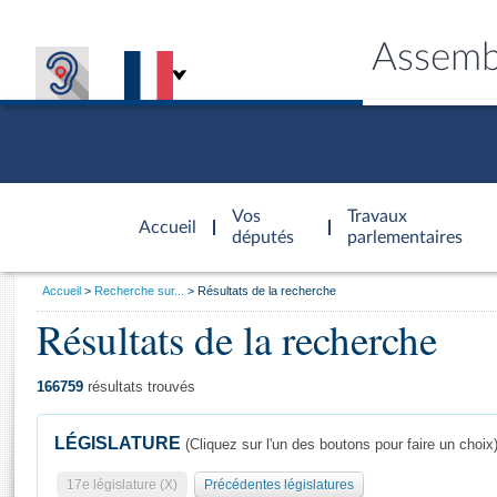
Assemb
Accèder à
la page
Vos
Travaux
Accueil
d'accueil
députés
parlementaires
Vous
Accueil
Recherche sur...
Résultats de la recherche
êtes
Résultats de la recherche
Général
ici
CONNEX
TRAVA
CONNA
DÉC
:
166759
résultats trouvés
LÉGISLATURE
(Cliquez sur l'un des boutons pour faire un choix
17e législature (X)
Précédentes législatures