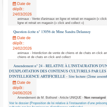
Rapports d'enquête
Date de
Rapports législatifs
dépôt :
Rapports sur l'application des lois
24/03/2026
Baromètre de l’application des lois
animaux - Vente d'animaux en ligne et retrait en magasin (« click
ligne et retrait en magasin (« click and collect »)
Question écrite n° 13056 de Mme Sandra Delannoy
Dossiers législatifs
Date de
Budget et sécurité sociale
dépôt :
Questions écrites et orales
24/02/2026
Comptes rendus des débats
animaux - Interdiction de vente de chiens et de chats en click and
chiens et de chats en click and collect
Amendement n° 24 - RELATIVE À L'INSTAURATION D'
D'EXPLOITATION DES CONTENUS CULTURELS PAR LES
D'INTELLIGENCE ARTIFICIELLE - 1ère lecture (2ème assemblé
Date de
dépôt :
04/06/2026
Amendement de M. Bothorel - Article UNIQUE -
Non renseigné
Voir le dossier (Proposition de loi relative à l’instauration d’une présom