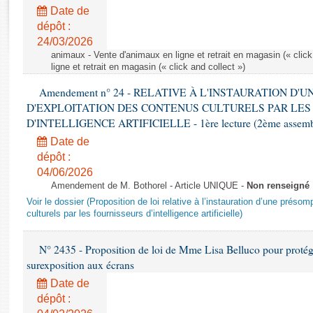
Rapports d'enquête
Date de
Rapports législatifs
dépôt :
Rapports sur l'application des lois
24/03/2026
Baromètre de l’application des lois
animaux - Vente d'animaux en ligne et retrait en magasin (« click
ligne et retrait en magasin (« click and collect »)
Amendement n° 24 - RELATIVE À L'INSTAURATION D'
Dossiers législatifs
D'EXPLOITATION DES CONTENUS CULTURELS PAR LES
Budget et sécurité sociale
D'INTELLIGENCE ARTIFICIELLE - 1ère lecture (2ème assemblé
Questions écrites et orales
Date de
Comptes rendus des débats
dépôt :
04/06/2026
Amendement de M. Bothorel - Article UNIQUE -
Non renseigné
Voir le dossier (Proposition de loi relative à l’instauration d’une présom
culturels par les fournisseurs d’intelligence artificielle)
N° 2435 - Proposition de loi de Mme Lisa Belluco pour protége
surexposition aux écrans
Date de
dépôt :