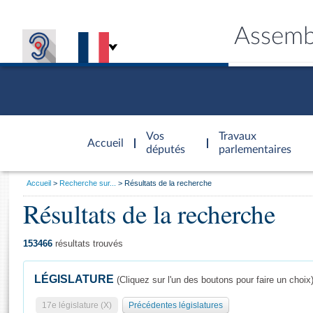
Assemb
Accèder à
la page
Vos
Travaux
Accueil
d'accueil
députés
parlementaires
Vous
Accueil
Recherche sur...
Résultats de la recherche
êtes
Résultats de la recherche
Général
ici
CONNEX
TRAVA
CONNA
DÉC
:
153466
résultats trouvés
LÉGISLATURE
(Cliquez sur l'un des boutons pour faire un choix
17e législature (X)
Précédentes législatures