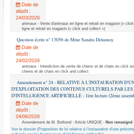
Rapports d'enquête
Date de
Rapports législatifs
dépôt :
Rapports sur l'application des lois
24/03/2026
Baromètre de l’application des lois
animaux - Vente d'animaux en ligne et retrait en magasin (« click
ligne et retrait en magasin (« click and collect »)
Question écrite n° 13056 de Mme Sandra Delannoy
Dossiers législatifs
Date de
Budget et sécurité sociale
dépôt :
Questions écrites et orales
24/02/2026
Comptes rendus des débats
animaux - Interdiction de vente de chiens et de chats en click and
chiens et de chats en click and collect
Amendement n° 24 - RELATIVE À L'INSTAURATION D'
D'EXPLOITATION DES CONTENUS CULTURELS PAR LES
D'INTELLIGENCE ARTIFICIELLE - 1ère lecture (2ème assemblé
Date de
dépôt :
04/06/2026
Amendement de M. Bothorel - Article UNIQUE -
Non renseigné
Voir le dossier (Proposition de loi relative à l’instauration d’une présom