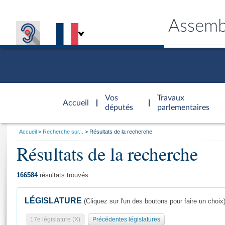
Assemb
Accèder à
la page
Vos
Travaux
Accueil
d'accueil
députés
parlementaires
Vous
Accueil
Recherche sur...
Résultats de la recherche
êtes
Résultats de la recherche
Général
ici
CONNEX
TRAVA
CONNA
DÉC
:
166584
résultats trouvés
LÉGISLATURE
(Cliquez sur l'un des boutons pour faire un choix
17e législature (X)
Précédentes législatures