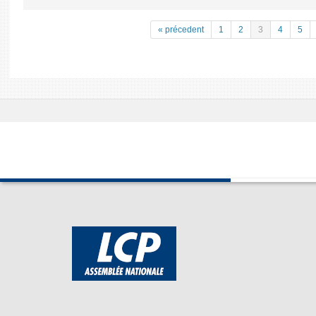
« précedent
1
2
3
4
5