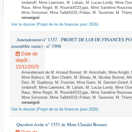
Rapports d'enquête
Iordanoff, Mme Laernoes, M. Lahais, M. Lucas-Lundy, Mme Oz
Raux, Mme Regol, M. Roum&#233;gas, Mme Sandrine Rousseau
Rapports législatifs
Mme Simonnet, Mme Taill&#233;-Polian, M. Tavernier, M. Thierry
Rapports sur l'application des lois
renseigné
Baromètre de l’application des lois
Voir le dossier (Projet de loi de finances pour 2026)
Amendement n° 1337 - PROJET DE LOI DE FINANCES POUR 2
Dossiers législatifs
assemblée saisie) - n° 1906
Budget et sécurité sociale
Date de
Questions écrites et orales
dépôt :
Comptes rendus des débats
12/11/2025
Amendement de M. Arnaud Bonnet, M. Amirshahi, Mme Arrighi, 
Mme Belluco, M. Ben Cheikh, M. Biteau, M. Nicolas Bonnet, Mm
Davi, M. Duplessy, M. Fournier, Mme Garin, M. Damien Girard,
Iordanoff, Mme Laernoes, M. Lahais, M. Lucas-Lundy, Mme Oz
Raux, Mme Regol, M. Roum&#233;gas, Mme Sandrine Rousseau
Mme Simonnet, Mme Taill&#233;-Polian, M. Tavernier, M. Thierry
renseigné
Voir le dossier (Projet de loi de finances pour 2026)
Question écrite n° 1551 de Mme Claudia Rouaux