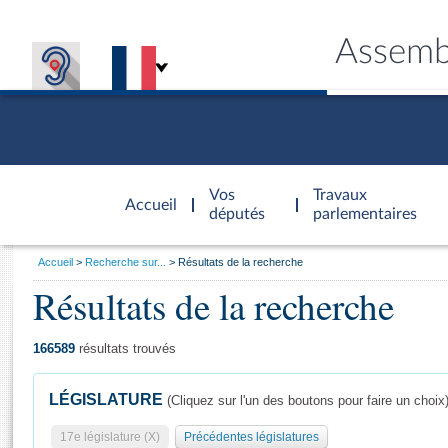
Assemb
Accèder à
la page
Vos
Travaux
Accueil
d'accueil
députés
parlementaires
Vous
Accueil
Recherche sur...
Résultats de la recherche
êtes
Résultats de la recherche
Général
ici
CONNEX
TRAVA
CONNA
DÉC
:
166589
résultats trouvés
LÉGISLATURE
(Cliquez sur l'un des boutons pour faire un choix
17e législature (X)
Précédentes législatures