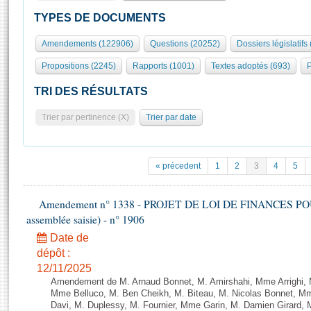
S'id
Présidence
Séance publique
Rôle et pouvoirs de l'Assemblée
Visiter l'Assemblée
TYPES DE DOCUMENTS
Fiches « Connaissance de l’Assemblée »
577 députés
Commissions et autres organes
Visite virtuelle du palais Bourbon
Amendements (122906)
Questions (20252)
Dossiers législatifs
Organisation de l'Assemblée
Groupes politiques
Europe et International
Assister à une séance
Mot
Propositions (2245)
Rapports (1001)
Textes adoptés (693)
P
Présidence
Conférence des Présidents
Bureau
Collège des Ques
Élections législatives
Contrôle et évaluation
Accès des chercheurs à l’Assemblée
TRI DES RÉSULTATS
Congrès
Les évènements
S'inscrire
Trier par pertinence (X)
Trier par date
Pétitions
Statistiques et chiffres clés
Transparence et déontologie
Vous n'ave
Patrimoine
E
Documents de référence
« précedent
1
2
3
4
5
La Bibliothèque
( Constitution | Règlement de l'Assemblée ... )
Documents parlementaires
Les archives
Amendement n° 1338 - PROJET DE LOI DE FINANCES POUR 2
Projets de loi
Contacts et plan d'accès
assemblée saisie) - n° 1906
Propositions de loi
Histoire
Photos libres de droit
Date de
Amendements
Juniors
dépôt :
Textes adoptés
12/11/2025
Anciennes législatures
Amendement de M. Arnaud Bonnet, M. Amirshahi, Mme Arrighi, 
Liens vers les sites publics
Mme Belluco, M. Ben Cheikh, M. Biteau, M. Nicolas Bonnet, Mm
Rapports d'information
Davi, M. Duplessy, M. Fournier, Mme Garin, M. Damien Girard,