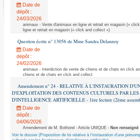
Rapports d'enquête
Date de
Rapports législatifs
dépôt :
Rapports sur l'application des lois
24/03/2026
Baromètre de l’application des lois
animaux - Vente d'animaux en ligne et retrait en magasin (« click
ligne et retrait en magasin (« click and collect »)
Question écrite n° 13056 de Mme Sandra Delannoy
Dossiers législatifs
Date de
Budget et sécurité sociale
dépôt :
Questions écrites et orales
24/02/2026
Comptes rendus des débats
animaux - Interdiction de vente de chiens et de chats en click and
chiens et de chats en click and collect
Amendement n° 24 - RELATIVE À L'INSTAURATION D'
D'EXPLOITATION DES CONTENUS CULTURELS PAR LES
D'INTELLIGENCE ARTIFICIELLE - 1ère lecture (2ème assemblé
Date de
dépôt :
04/06/2026
Amendement de M. Bothorel - Article UNIQUE -
Non renseigné
Voir le dossier (Proposition de loi relative à l’instauration d’une présom