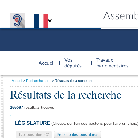
Assemb
Accèder à
la page
Vos
Travaux
Accueil
d'accueil
députés
parlementaires
Vous
Accueil
Recherche sur...
Résultats de la recherche
êtes
Résultats de la recherche
Général
ici
CONNEX
TRAVA
CONNA
DÉC
:
166587
résultats trouvés
LÉGISLATURE
(Cliquez sur l'un des boutons pour faire un choix
17e législature (X)
Précédentes législatures