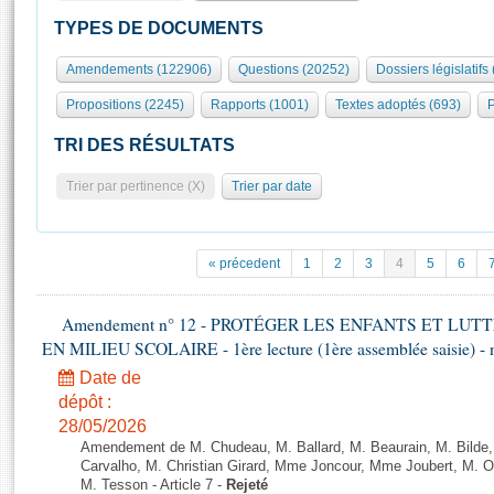
S'id
Présidence
Séance publique
Rôle et pouvoirs de l'Assemblée
Visiter l'Assemblée
TYPES DE DOCUMENTS
Fiches « Connaissance de l’Assemblée »
577 députés
Commissions et autres organes
Visite virtuelle du palais Bourbon
Amendements (122906)
Questions (20252)
Dossiers législatifs
Organisation de l'Assemblée
Groupes politiques
Europe et International
Assister à une séance
Mot
Propositions (2245)
Rapports (1001)
Textes adoptés (693)
P
Présidence
Conférence des Présidents
Bureau
Collège des Ques
Élections législatives
Contrôle et évaluation
Accès des chercheurs à l’Assemblée
TRI DES RÉSULTATS
Congrès
Les évènements
S'inscrire
Trier par pertinence (X)
Trier par date
Pétitions
Statistiques et chiffres clés
Transparence et déontologie
Vous n'ave
Patrimoine
E
Documents de référence
« précedent
1
2
3
4
5
6
La Bibliothèque
( Constitution | Règlement de l'Assemblée ... )
Documents parlementaires
Les archives
Amendement n° 12 - PROTÉGER LES ENFANTS ET LU
Projets de loi
Contacts et plan d'accès
EN MILIEU SCOLAIRE - 1ère lecture (1ère assemblée saisie) - 
Propositions de loi
Histoire
Photos libres de droit
Date de
Amendements
Juniors
dépôt :
Textes adoptés
28/05/2026
Anciennes législatures
Amendement de M. Chudeau, M. Ballard, M. Beaurain, M. Bilde
Liens vers les sites publics
Carvalho, M. Christian Girard, Mme Joncour, Mme Joubert, M. 
Rapports d'information
M. Tesson - Article 7 -
Rejeté