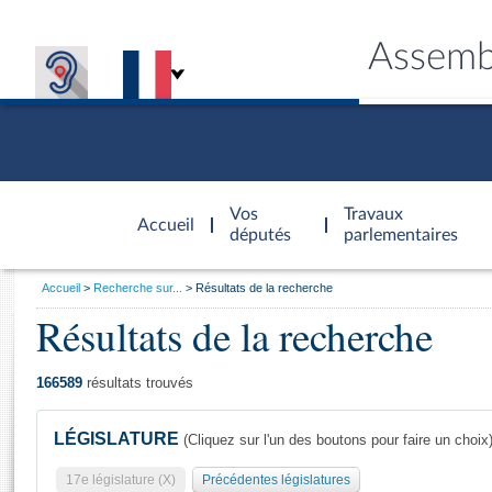
Assemb
Accèder à
la page
Vos
Travaux
Accueil
d'accueil
députés
parlementaires
Vous
Accueil
Recherche sur...
Résultats de la recherche
êtes
Résultats de la recherche
Général
ici
CONNEX
TRAVA
CONNA
DÉC
:
166589
résultats trouvés
LÉGISLATURE
(Cliquez sur l'un des boutons pour faire un choix
17e législature (X)
Précédentes législatures