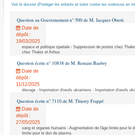
Rapports d'enquête
Voir le dossier (Protéger les enfants et lutter contre les violences en mi
Rapports législatifs
Rapports sur l'application des lois
Question au Gouvernement n° 500 de M. Jacques Oberti
Baromètre de l’application des lois
Date de
dépôt :
19/03/2025
Dossiers législatifs
espace et politique spatiale - Suppression de postes chez Thale
Budget et sécurité sociale
chez Thales et Airbus
Questions écrites et orales
Question écrite n° 10838 de M. Romain Baubry
Comptes rendus des débats
Date de
dépôt :
11/11/2025
élevage - Importation d'oeufs ukrainiens - Importation d'oeufs uk
Question écrite n° 7110 de M. Thierry Frappé
Date de
dépôt :
27/05/2025
sang et organes humains - Augmentation de l'âge limite pour le 
limite pour le don de plasma