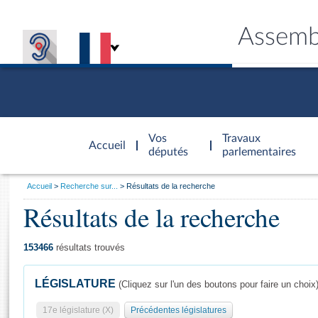
Assemb
Accèder à
la page
Vos
Travaux
Accueil
d'accueil
députés
parlementaires
Vous
Accueil
Recherche sur...
Résultats de la recherche
êtes
Résultats de la recherche
Général
ici
CONNEX
TRAVA
CONNA
DÉC
:
153466
résultats trouvés
LÉGISLATURE
(Cliquez sur l'un des boutons pour faire un choix
17e législature (X)
Précédentes législatures