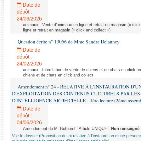
Rapports d'enquête
Date de
Rapports législatifs
dépôt :
Rapports sur l'application des lois
24/03/2026
Baromètre de l’application des lois
animaux - Vente d'animaux en ligne et retrait en magasin (« click
ligne et retrait en magasin (« click and collect »)
Question écrite n° 13056 de Mme Sandra Delannoy
Dossiers législatifs
Date de
Budget et sécurité sociale
dépôt :
Questions écrites et orales
24/02/2026
Comptes rendus des débats
animaux - Interdiction de vente de chiens et de chats en click and
chiens et de chats en click and collect
Amendement n° 24 - RELATIVE À L'INSTAURATION D'
D'EXPLOITATION DES CONTENUS CULTURELS PAR LES
D'INTELLIGENCE ARTIFICIELLE - 1ère lecture (2ème assemblé
Date de
dépôt :
04/06/2026
Amendement de M. Bothorel - Article UNIQUE -
Non renseigné
Voir le dossier (Proposition de loi relative à l’instauration d’une présom