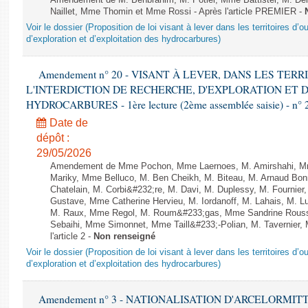
Amendement de M. Benbrahim, M. Potier, Mme Battistel, M. Dela
Naillet, Mme Thomin et Mme Rossi - Après l'article PREMIER -
Voir le dossier (Proposition de loi visant à lever dans les territoires d’o
d’exploration et d’exploitation des hydrocarbures)
Amendement n° 20 - VISANT À LEVER, DANS LES TER
L'INTERDICTION DE RECHERCHE, D'EXPLORATION ET 
HYDROCARBURES - 1ère lecture (2ème assemblée saisie) - n° 
Date de
dépôt :
29/05/2026
Amendement de Mme Pochon, Mme Laernoes, M. Amirshahi, Mme
Mariky, Mme Belluco, M. Ben Cheikh, M. Biteau, M. Arnaud Bo
Chatelain, M. Corbi&#232;re, M. Davi, M. Duplessy, M. Fournier
Gustave, Mme Catherine Hervieu, M. Iordanoff, M. Lahais, M. 
M. Raux, Mme Regol, M. Roum&#233;gas, Mme Sandrine Rouss
Sebaihi, Mme Simonnet, Mme Taill&#233;-Polian, M. Tavernier, 
l'article 2 -
Non renseigné
Voir le dossier (Proposition de loi visant à lever dans les territoires d’o
d’exploration et d’exploitation des hydrocarbures)
Amendement n° 3 - NATIONALISATION D'ARCELORMITTAL