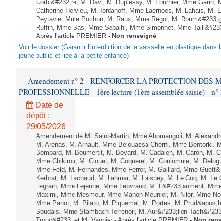
Corbi&#232;re, M. Davi, M. Duplessy, M. Fournier, Mme Garin,
Catherine Hervieu, M. Iordanoff, Mme Laernoes, M. Lahais, M.
Peytavie, Mme Pochon, M. Raux, Mme Regol, M. Roum&#233;g
Ruffin, Mme Sas, Mme Sebaihi, Mme Simonnet, Mme Taill&#233;
Après l'article PREMIER -
Non renseigné
Voir le dossier (Garantir l'interdiction de la vaisselle en plastique dans 
jeune public et liée à la petite enfance)
Amendement n° 2 - RENFORCER LA PROTECTION DES
PROFESSIONNELLE - 1ère lecture (1ère assemblée saisie) - n°
Date de
dépôt :
29/05/2026
Amendement de M. Saint-Martin, Mme Abomangoli, M. Alexand
M. Arenas, M. Arnault, Mme Belouassa-Cherifi, Mme Bentorki, M.
Bompard, M. Boumertit, M. Boyard, M. Cadalen, M. Caron, M. C
Mme Chikirou, M. Clouet, M. Coquerel, M. Coulomme, M. Delog
Mme Feld, M. Fernandes, Mme Ferrer, M. Gaillard, Mme Guet
Kerbrat, M. Lachaud, M. Lahmar, M. Laisney, M. Le Coq, M. Le
Legrain, Mme Lejeune, Mme Lepvraud, M. L&#233;aument, Mme
Maximi, Mme Mesmeur, Mme Manon Meunier, M. Nilor, Mme N
Mme Panot, M. Pilato, M. Piquemal, M. Portes, M. Prud&apos;
Soudais, Mme Stambach-Terrenoir, M. Aur&#233;lien Tach&#233
Trouv&#233; et M. Vannier - Après l'article PREMIER -
Non ren