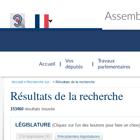
Assemb
Accèder à
la page
Vos
Travaux
Accueil
d'accueil
députés
parlementaires
Vous
Accueil
Recherche sur...
Résultats de la recherche
êtes
Résultats de la recherche
Général
ici
CONNEX
TRAVA
CONNA
DÉC
:
153460
résultats trouvés
LÉGISLATURE
(Cliquez sur l'un des boutons pour faire un choix
17e législature (X)
Précédentes législatures