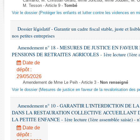
Carvalho, M. Christian Girard, Mme Joncour, Mme Joubert, M. 
Rapports d'enquête
M. Tesson - Article 9 -
Tombé
Rapports législatifs
Voir le dossier (Protéger les enfants et lutter contre les violences en mi
Rapports sur l'application des lois
Baromètre de l’application des lois
Dossier législatif - Garantir un cadre fiscal stable, juste et lis
nos petites entreprises
Dossiers législatifs
Amendement n° 18 - MESURES DE JUSTICE EN FAVEU
Budget et sécurité sociale
PENSIONS DE RETRAITES AGRICOLES - 1ère lecture (1ère asse
Questions écrites et orales
Date de
Comptes rendus des débats
dépôt :
29/05/2026
Amendement de Mme Le Peih - Article 3 -
Non renseigné
Voir le dossier (Mesures de justice en faveur de la revalorisation des p
Amendement n° 10 - GARANTIR L'INTERDICTION DE L
DANS LA RESTAURATION COLLECTIVE ACCUEILLANT DU
LA PETITE ENFANCE - 1ère lecture (1ère assemblée saisie) - n
Date de
dépôt :