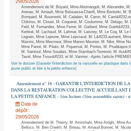
29/05/2026
Amendement de M. Boyard, Mme Abomangoli, M. Alexandre, M
Arenas, M. Arnault, Mme Belouassa-Cherifi, Mme Bentorki, M. Be
Bompard, M. Boumertit, M. Cadalen, M. Caron, M. Carri&#232;
Chikirou, M. Clouet, M. Coquerel, M. Coulomme, M. Delogu, M
Feld, M. Fernandes, Mme Ferrer, M. Gaillard, Mme Guett&#23
Kerbrat, M. Lachaud, M. Lahmar, M. Laisney, M. Le Coq, M. Le
Legrain, Mme Lejeune, Mme Lepvraud, M. L&#233;aument, Mme
Maximi, Mme Mesmeur, Mme Manon Meunier, M. Nilor, Mme N
Mme Panot, M. Pilato, M. Piquemal, M. Portes, M. Prud&apos;h
M. Saintoul, Mme Soudais, Mme Stambach-Terrenoir, M. Aur&#2
Tavel, Mme Trouv&#233; et M. Vannier - Après l'article PREMIE
Voir le dossier (Garantir l'interdiction de la vaisselle en plastique dans 
jeune public et liée à la petite enfance)
Amendement n° 16 - GARANTIR L'INTERDICTION DE L
DANS LA RESTAURATION COLLECTIVE ACCUEILLANT DU
LA PETITE ENFANCE - 1ère lecture (1ère assemblée saisie) - n
Date de
dépôt :
29/05/2026
Amendement de M. Thierry, M. Amirshahi, Mme Arrighi, Mme Au
Belluco, M. Ben Cheikh, M. Biteau, M. Arnaud Bonnet, M. Nicol