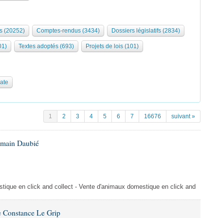
s (20252)
Comptes-rendus (3434)
Dossiers législatifs (2834)
01)
Textes adoptés (693)
Projets de lois (101)
date
1
2
3
4
5
6
7
16676
suivant »
omain Daubié
ique en click and collect - Vente d'animaux domestique en click and
 Constance Le Grip