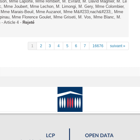
Tesson, Mme Laporte, Mme Rimbert, M. Evrard, M. David Magnier, M. Le
c, Mme Joubert, Mme Lechon, M. Limongi, M. Gery, Mme Colombier,
rd, Mme Marais-Beuil, Mme Auzanot, Mme M&#233;nach&#233;, Mme
;pinau, Mme Florence Goulet, Mme Griseti, M. Vos, Mme Blanc, M.
- Article 4 -
Rejeté
1
2
3
4
5
6
7
16676
suivant »
LCP
OPEN DATA