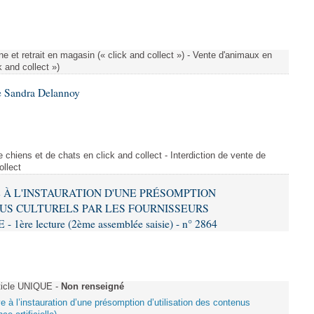
e et retrait en magasin (« click and collect ») - Vente d'animaux en
k and collect »)
e Sandra Delannoy
 chiens et de chats en click and collect - Interdiction de vente de
ollect
VE À L'INSTAURATION D'UNE PRÉSOMPTION
US CULTURELS PAR LES FOURNISSEURS
re lecture (2ème assemblée saisie) - n° 2864
ticle UNIQUE -
Non renseigné
ive à l’instauration d’une présomption d’utilisation des contenus