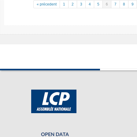
« précedent
1
2
3
4
5
6
7
8
9
OPEN DATA