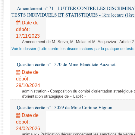
Rapports d'enquête
Amendement n° 71 - LUTTER CONTRE LES DISCRIMIN
Rapports législatifs
TESTS INDIVIDUELS ET STATISTIQUES - 1ère lecture (1ère as
Rapports sur l'application des lois
Date de
Baromètre de l’application des lois
dépôt :
17/11/2023
Dossiers législatifs
Amendement de M. Serva, M. Molac et M. Acquaviva - Article 2
Budget et sécurité sociale
Voir le dossier (Lutte contre les discriminations par la pratique de tests 
Questions écrites et orales
Question écrite n° 1370 de Mme Bénédicte Auzanot
Comptes rendus des débats
Date de
dépôt :
29/10/2024
administration - Composition du comité d'orientation stratégique
d'orientation stratégique de « Lab'R »
Question écrite n° 13059 de Mme Corinne Vignon
Date de
dépôt :
24/02/2026
animaux - Publication décret concernant les sanctions de vente e