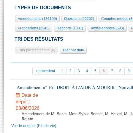
S'id
Présidence
Séance publique
Rôle et pouvoirs de l'Assemblée
Visiter l'Assemblée
TYPES DE DOCUMENTS
Fiches « Connaissance de l’Assemblée »
577 députés
Commissions et autres organes
Visite virtuelle du palais Bourbon
Amendements (136199)
Questions (20252)
Comptes-rendus (3
Organisation de l'Assemblée
Groupes politiques
Europe et International
Assister à une séance
Mot
Propositions (2245)
Rapports (1001)
Textes adoptés (693)
P
Présidence
Conférence des Présidents
Bureau
Collège des Ques
Élections législatives
Contrôle et évaluation
Accès des chercheurs à l’Assemblée
TRI DES RÉSULTATS
Congrès
Les évènements
S'inscrire
Trier par pertinence (X)
Trier par date
Pétitions
Statistiques et chiffres clés
Transparence et déontologie
Vous n'ave
Patrimoine
E
Documents de référence
« précedent
1
2
3
4
5
6
7
8
9
La Bibliothèque
( Constitution | Règlement de l'Assemblée ... )
Documents parlementaires
Les archives
Amendement n° 16 - DROIT À L'AIDE À MOURIR - Nouvelle 
Projets de loi
Contacts et plan d'accès
Date de
Propositions de loi
Histoire
Photos libres de droit
dépôt :
Amendements
Juniors
03/06/2026
Textes adoptés
Amendement de M. Bazin, Mme Sylvie Bonnet, M. Hetzel, M. Juvi
Anciennes législatures
Rejeté
Liens vers les sites publics
Voir le dossier (Fin de vie)
Rapports d'information