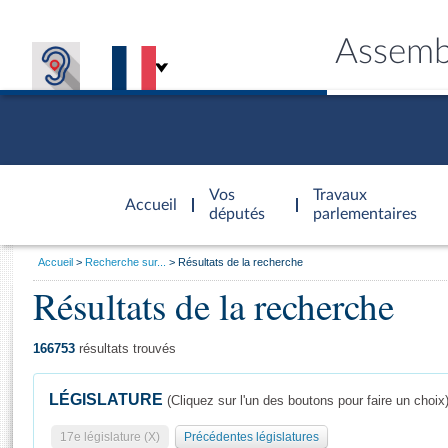
Assemb
Accèder à
la page
Vos
Travaux
Accueil
d'accueil
députés
parlementaires
Vous
Accueil
Recherche sur...
Résultats de la recherche
êtes
Résultats de la recherche
Général
ici
CONNEX
TRAVA
CONNA
DÉC
:
166753
résultats trouvés
LÉGISLATURE
(Cliquez sur l'un des boutons pour faire un choix
17e législature (X)
Précédentes législatures