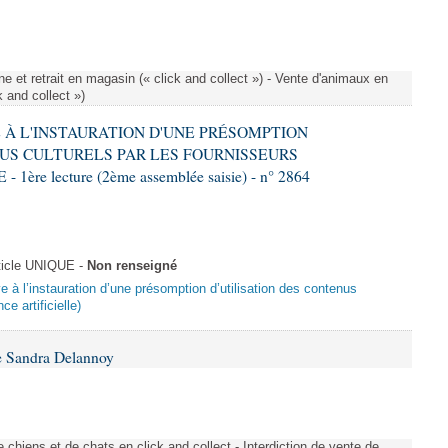
e et retrait en magasin (« click and collect ») - Vente d'animaux en
k and collect »)
VE À L'INSTAURATION D'UNE PRÉSOMPTION
US CULTURELS PAR LES FOURNISSEURS
re lecture (2ème assemblée saisie) - n° 2864
ticle UNIQUE -
Non renseigné
ive à l’instauration d’une présomption d’utilisation des contenus
ce artificielle)
e Sandra Delannoy
 chiens et de chats en click and collect - Interdiction de vente de