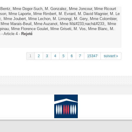
. Bentz, Mme Dogor-Such, M. Gonzalez, Mme Joncour, Mme Ricourt
Tesson, Mme Laporte, Mme Rimbert, M. Evrard, M. David Magnier, M. Le
c, Mme Joubert, Mme Lechon, M. Limongi, M. Gery, Mme Colombier,
rd, Mme Marais-Beuil, Mme Auzanot, Mme M&#233;nach&#233;, Mme
;pinau, Mme Florence Goulet, Mme Griseti, M. Vos, Mme Blanc, M.
- Article 4 -
Rejeté
1
2
3
4
5
6
7
15347
suivant »