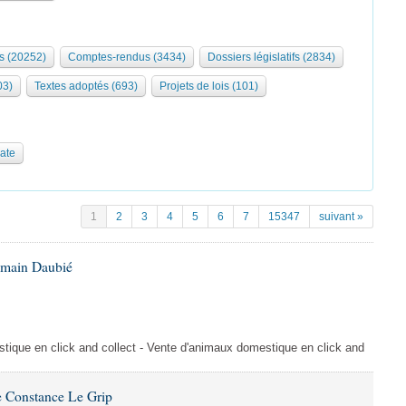
s (20252)
Comptes-rendus (3434)
Dossiers législatifs (2834)
03)
Textes adoptés (693)
Projets de lois (101)
date
1
2
3
4
5
6
7
15347
suivant »
omain Daubié
ique en click and collect - Vente d'animaux domestique en click and
 Constance Le Grip