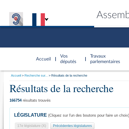
Assemb
Accèder à
la page
Vos
Travaux
Accueil
d'accueil
députés
parlementaires
Vous
Accueil
Recherche sur...
Résultats de la recherche
êtes
Résultats de la recherche
Général
ici
CONNEX
TRAVA
CONNA
DÉC
:
166754
résultats trouvés
LÉGISLATURE
(Cliquez sur l'un des boutons pour faire un choix
17e législature (X)
Précédentes législatures