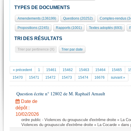
S'id
Présidence
Séance publique
Rôle et pouvoirs de l'Assemblée
Visiter l'Assemblée
TYPES DE DOCUMENTS
Fiches « Connaissance de l’Assemblée »
577 députés
Commissions et autres organes
Visite virtuelle du palais Bourbon
Amendements (136199)
Questions (20252)
Comptes-rendus (3
Organisation de l'Assemblée
Groupes politiques
Europe et International
Assister à une séance
Mot
Propositions (2245)
Rapports (1001)
Textes adoptés (693)
P
Présidence
Conférence des Présidents
Bureau
Collège des Ques
Élections législatives
Contrôle et évaluation
Accès des chercheurs à l’Assemblée
TRI DES RÉSULTATS
Congrès
Les évènements
S'inscrire
Trier par pertinence (X)
Trier par date
Pétitions
Statistiques et chiffres clés
Transparence et déontologie
Vous n'ave
Patrimoine
E
Documents de référence
« précedent
1
15461
15462
15463
15464
15465
1
La Bibliothèque
( Constitution | Règlement de l'Assemblée ... )
Documents parlementaires
15470
15471
15472
15473
15474
16676
suivant »
Les archives
Projets de loi
Contacts et plan d'accès
Question écrite n° 12802 de M. Raphaël Arnault
Propositions de loi
Histoire
Photos libres de droit
Amendements
Date de
Juniors
dépôt :
Textes adoptés
Anciennes législatures
10/02/2026
ordre public - Violences du groupuscule d'extrême droite « La Co
Liens vers les sites publics
Rapports d'information
Violences du groupuscule d'extrême droite « La Cocarde » dans p