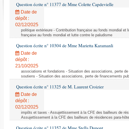
Rapports d'enquête
Question écrite n° 11377 de Mme Colette Capdevielle
Rapports législatifs
Date de
Rapports sur l'application des lois
dépôt :
Baromètre de l’application des lois
02/12/2025
politique extérieure - Contribution française au fonds mondial et l
française au fonds mondial et lutte contre le paludisme
Dossiers législatifs
Question écrite n° 10304 de Mme Marietta Karamanli
Budget et sécurité sociale
Date de
Questions écrites et orales
dépôt :
Comptes rendus des débats
21/10/2025
associations et fondations - Situation des associations, perte d
soutiens - Situation des associations, perte de financements pu
Question écrite n° 11325 de M. Laurent Croizier
Date de
dépôt :
02/12/2025
impôts et taxes - Assujettissement à la CFE des bailleurs de rés
Assujettissement à la CFE des bailleurs de résidences para-hôte
Question écrite n° 11357 de Mme Stella Dupont