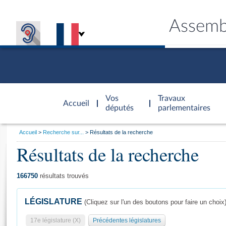
Assemb
Accèder à
la page
Vos
Travaux
Accueil
d'accueil
députés
parlementaires
Vous
Accueil
Recherche sur...
Résultats de la recherche
êtes
Résultats de la recherche
Général
ici
CONNEX
TRAVA
CONNA
DÉC
:
166750
résultats trouvés
LÉGISLATURE
(Cliquez sur l'un des boutons pour faire un choix
17e législature (X)
Précédentes législatures