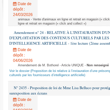
Rapports d'enquête
Date de
Rapports législatifs
dépôt :
Rapports sur l'application des lois
24/03/2026
Baromètre de l’application des lois
animaux - Vente d'animaux en ligne et retrait en magasin (« click
ligne et retrait en magasin (« click and collect »)
Amendement n° 24 - RELATIVE À L'INSTAURATION D'
Dossiers législatifs
D'EXPLOITATION DES CONTENUS CULTURELS PAR LES
Budget et sécurité sociale
D'INTELLIGENCE ARTIFICIELLE - 1ère lecture (2ème assemblé
Questions écrites et orales
Date de
Comptes rendus des débats
dépôt :
04/06/2026
Amendement de M. Bothorel - Article UNIQUE -
Non renseigné
Voir le dossier (Proposition de loi relative à l’instauration d’une présom
culturels par les fournisseurs d’intelligence artificielle)
N° 2435 - Proposition de loi de Mme Lisa Belluco pour protége
surexposition aux écrans
Date de
dépôt :