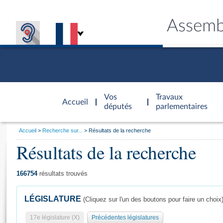
Assemb
Accèder à
la page
Vos
Travaux
Accueil
d'accueil
députés
parlementaires
Vous
Accueil
Recherche sur...
Résultats de la recherche
êtes
Résultats de la recherche
Général
ici
CONNEX
TRAVA
CONNA
DÉC
:
166754
résultats trouvés
LÉGISLATURE
(Cliquez sur l'un des boutons pour faire un choix
17e législature (X)
Précédentes législatures