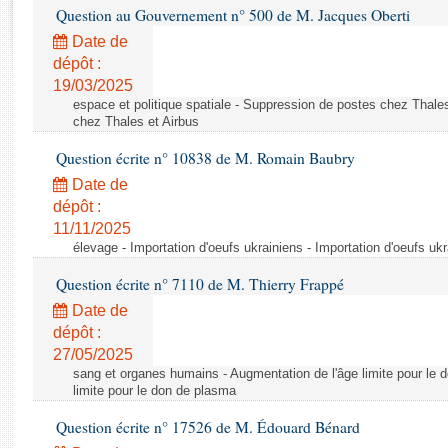
Rapports d'enquête
Question au Gouvernement n° 500 de M. Jacques Oberti
Rapports législatifs
Date de
Rapports sur l'application des lois
dépôt :
Baromètre de l’application des lois
19/03/2025
espace et politique spatiale - Suppression de postes chez Thale
chez Thales et Airbus
Dossiers législatifs
Question écrite n° 10838 de M. Romain Baubry
Budget et sécurité sociale
Date de
Questions écrites et orales
dépôt :
Comptes rendus des débats
11/11/2025
élevage - Importation d'oeufs ukrainiens - Importation d'oeufs uk
Question écrite n° 7110 de M. Thierry Frappé
Date de
dépôt :
27/05/2025
sang et organes humains - Augmentation de l'âge limite pour le 
limite pour le don de plasma
Question écrite n° 17526 de M. Édouard Bénard