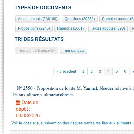
S'id
Présidence
Séance publique
Rôle et pouvoirs de l'Assemblée
Visiter l'Assemblée
TYPES DE DOCUMENTS
Fiches « Connaissance de l’Assemblée »
577 députés
Commissions et autres organes
Visite virtuelle du palais Bourbon
Amendements (136199)
Questions (20252)
Comptes-rendus (3
Organisation de l'Assemblée
Groupes politiques
Europe et International
Assister à une séance
Mot
Propositions (2245)
Rapports (1001)
Textes adoptés (693)
P
Présidence
Conférence des Présidents
Bureau
Collège des Ques
Élections législatives
Contrôle et évaluation
Accès des chercheurs à l’Assemblée
TRI DES RÉSULTATS
Congrès
Les évènements
S'inscrire
Trier par pertinence (X)
Trier par date
Pétitions
Statistiques et chiffres clés
Transparence et déontologie
Vous n'ave
Patrimoine
E
Documents de référence
« précedent
1
2
3
4
5
6
La Bibliothèque
( Constitution | Règlement de l'Assemblée ... )
Documents parlementaires
Les archives
N° 2550 - Proposition de loi de M. Yannick Neuder relative à la
Projets de loi
Contacts et plan d'accès
liés aux aliments ultratransformés
Propositions de loi
Histoire
Photos libres de droit
Date de
Amendements
Juniors
dépôt :
Textes adoptés
03/03/2026
Anciennes législatures
Voir le dossier (La prévention des risques sanitaires liés aux aliments 
Liens vers les sites publics
Rapports d'information