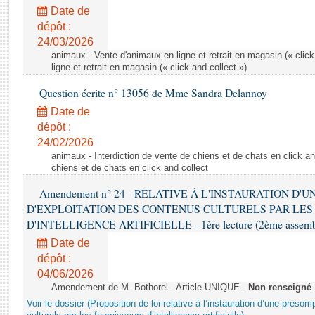
Rapports d'enquête
Date de
Rapports législatifs
dépôt :
Rapports sur l'application des lois
24/03/2026
Baromètre de l’application des lois
animaux - Vente d'animaux en ligne et retrait en magasin (« click
ligne et retrait en magasin (« click and collect »)
Question écrite n° 13056 de Mme Sandra Delannoy
Dossiers législatifs
Date de
Budget et sécurité sociale
dépôt :
Questions écrites et orales
24/02/2026
Comptes rendus des débats
animaux - Interdiction de vente de chiens et de chats en click and
chiens et de chats en click and collect
Amendement n° 24 - RELATIVE À L'INSTAURATION D'
D'EXPLOITATION DES CONTENUS CULTURELS PAR LES
D'INTELLIGENCE ARTIFICIELLE - 1ère lecture (2ème assemblé
Date de
dépôt :
04/06/2026
Amendement de M. Bothorel - Article UNIQUE -
Non renseigné
Voir le dossier (Proposition de loi relative à l’instauration d’une présom