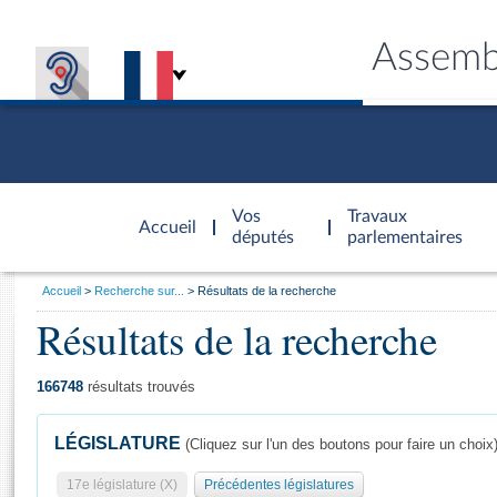
Assemb
Accèder à
la page
Vos
Travaux
Accueil
d'accueil
députés
parlementaires
Vous
Accueil
Recherche sur...
Résultats de la recherche
êtes
Résultats de la recherche
Général
ici
CONNEX
TRAVA
CONNA
DÉC
:
166748
résultats trouvés
LÉGISLATURE
(Cliquez sur l'un des boutons pour faire un choix
17e législature (X)
Précédentes législatures