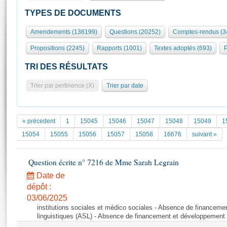
S'id
Présidence
Séance publique
Rôle et pouvoirs de l'Assemblée
Visiter l'Assemblée
TYPES DE DOCUMENTS
Fiches « Connaissance de l’Assemblée »
577 députés
Commissions et autres organes
Visite virtuelle du palais Bourbon
Amendements (136199)
Questions (20252)
Comptes-rendus (3
Organisation de l'Assemblée
Groupes politiques
Europe et International
Assister à une séance
Mot
Propositions (2245)
Rapports (1001)
Textes adoptés (693)
P
Présidence
Conférence des Présidents
Bureau
Collège des Ques
Élections législatives
Contrôle et évaluation
Accès des chercheurs à l’Assemblée
TRI DES RÉSULTATS
Congrès
Les évènements
S'inscrire
Trier par pertinence (X)
Trier par date
Pétitions
Statistiques et chiffres clés
Transparence et déontologie
Vous n'ave
Patrimoine
E
Documents de référence
« précedent
1
15045
15046
15047
15048
15049
1
La Bibliothèque
( Constitution | Règlement de l'Assemblée ... )
Documents parlementaires
15054
15055
15056
15057
15058
16676
suivant »
Les archives
Projets de loi
Contacts et plan d'accès
Question écrite n° 7216 de Mme Sarah Legrain
Propositions de loi
Histoire
Photos libres de droit
Amendements
Date de
Juniors
dépôt :
Textes adoptés
Anciennes législatures
03/06/2025
institutions sociales et médico sociales - Absence de financeme
Liens vers les sites publics
Rapports d'information
linguistiques (ASL) - Absence de financement et développement d