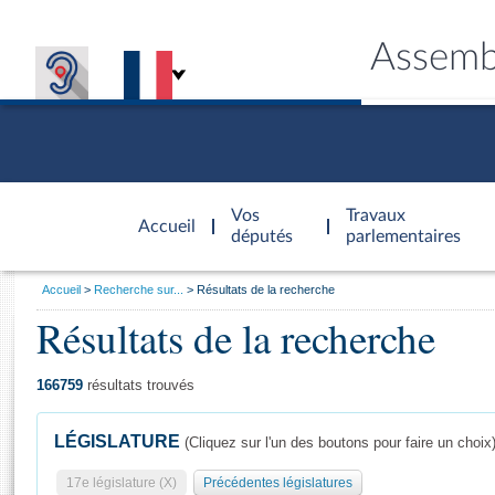
Assemb
Accèder à
la page
Vos
Travaux
Accueil
d'accueil
députés
parlementaires
Vous
Accueil
Recherche sur...
Résultats de la recherche
êtes
Résultats de la recherche
Général
ici
CONNEX
TRAVA
CONNA
DÉC
:
166759
résultats trouvés
LÉGISLATURE
(Cliquez sur l'un des boutons pour faire un choix
17e législature (X)
Précédentes législatures