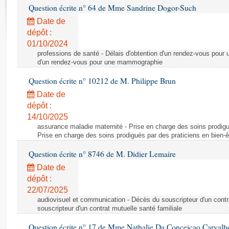
Rapports d'enquête
Question écrite n° 64 de Mme Sandrine Dogor-Such
Rapports législatifs
Date de
Rapports sur l'application des lois
dépôt :
Baromètre de l’application des lois
01/10/2024
professions de santé - Délais d'obtention d'un rendez-vous pour
d'un rendez-vous pour une mammographie
Dossiers législatifs
Question écrite n° 10212 de M. Philippe Brun
Budget et sécurité sociale
Date de
Questions écrites et orales
dépôt :
Comptes rendus des débats
14/10/2025
assurance maladie maternité - Prise en charge des soins prodigué
Prise en charge des soins prodigués par des praticiens en bien-ê
Question écrite n° 8746 de M. Didier Lemaire
Date de
dépôt :
22/07/2025
audiovisuel et communication - Décès du souscripteur d'un contr
souscripteur d'un contrat mutuelle santé familiale
Question écrite n° 17 de Mme Nathalie Da Conceicao Carvalh