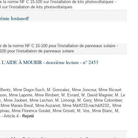
e la norme NF C 15-100 sur l'installation de kits photovoltaïques -
ur l'installation de kits photovoltaïques
rémie Iordanoff
ur de la norme NF C 15-100 pour l'installation de panneaux solaire -
00 pour l'installation de panneaux solaire
L'AIDE À MOURIR - deuxième lecture - n° 2453
. Bentz, Mme Dogor-Such, M. Gonzalez, Mme Joncour, Mme Ricourt
Tesson, Mme Laporte, Mme Rimbert, M. Evrard, M. David Magnier, M. Le
c, Mme Joubert, Mme Lechon, M. Limongi, M. Gery, Mme Colombier,
rd, Mme Marais-Beuil, Mme Auzanot, Mme M&#233;nach&#233;, Mme
;pinau, Mme Florence Goulet, Mme Griseti, M. Vos, Mme Blanc, M.
- Article 4 -
Rejeté