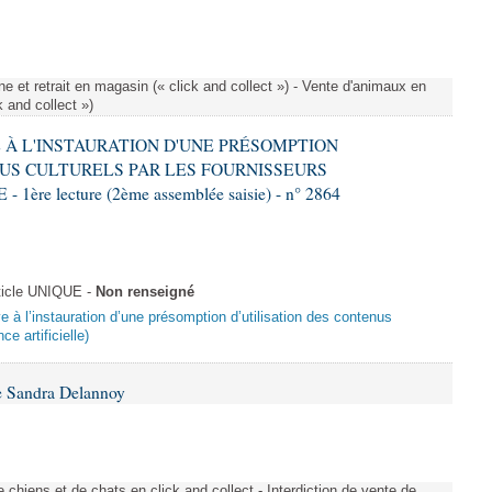
e et retrait en magasin (« click and collect ») - Vente d'animaux en
k and collect »)
VE À L'INSTAURATION D'UNE PRÉSOMPTION
US CULTURELS PAR LES FOURNISSEURS
re lecture (2ème assemblée saisie) - n° 2864
ticle UNIQUE -
Non renseigné
ive à l’instauration d’une présomption d’utilisation des contenus
ce artificielle)
e Sandra Delannoy
 chiens et de chats en click and collect - Interdiction de vente de