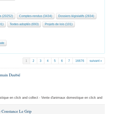
s (20252)
Comptes-rendus (3434)
Dossiers législatifs (2834)
01)
Textes adoptés (693)
Projets de lois (101)
date
1
2
3
4
5
6
7
16676
suivant »
omain Daubié
ique en click and collect - Vente d'animaux domestique en click and
 Constance Le Grip