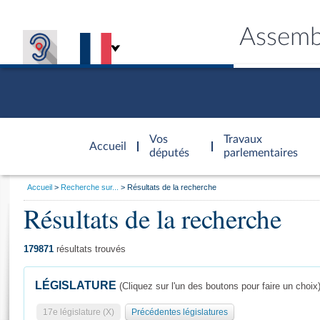
Assemb
Accèder à
la page
Vos
Travaux
Accueil
d'accueil
députés
parlementaires
Vous
Accueil
Recherche sur...
Résultats de la recherche
êtes
Résultats de la recherche
Général
ici
CONNEX
TRAVA
CONNA
DÉC
:
179871
résultats trouvés
LÉGISLATURE
(Cliquez sur l'un des boutons pour faire un choix
17e législature (X)
Précédentes législatures