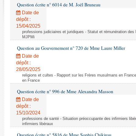
Rapports d'enquête
Question écrite n° 6014 de M. Joël Bruneau
Rapports législatifs
Date de
Rapports sur l'application des lois
dépôt :
Baromètre de l’application des lois
15/04/2025
professions judiciaires et juridiques - Statut et rémunération de
MJPMi
Dossiers législatifs
Question au Gouvernement n° 720 de Mme Laure Miller
Budget et sécurité sociale
Date de
Questions écrites et orales
dépôt :
Comptes rendus des débats
28/05/2025
religions et cultes - Rapport sur les Frères musulmans en Franc
en France
Question écrite n° 996 de Mme Alexandra Masson
Date de
dépôt :
15/10/2024
professions de santé - Situation préoccupante des infirmiers lib
infirmiers libéraux
Question écrite n° 5816 de Mme Sophia Chikirou