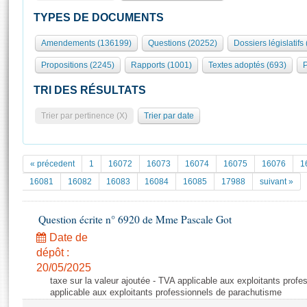
S'id
Présidence
Séance publique
Rôle et pouvoirs de l'Assemblée
Visiter l'Assemblée
TYPES DE DOCUMENTS
Fiches « Connaissance de l’Assemblée »
577 députés
Commissions et autres organes
Visite virtuelle du palais Bourbon
Amendements (136199)
Questions (20252)
Dossiers législatifs
Organisation de l'Assemblée
Groupes politiques
Europe et International
Assister à une séance
Mot
Propositions (2245)
Rapports (1001)
Textes adoptés (693)
P
Présidence
Conférence des Présidents
Bureau
Collège des Ques
Élections législatives
Contrôle et évaluation
Accès des chercheurs à l’Assemblée
TRI DES RÉSULTATS
Congrès
Les évènements
S'inscrire
Trier par pertinence (X)
Trier par date
Pétitions
Statistiques et chiffres clés
Transparence et déontologie
Vous n'ave
Patrimoine
E
Documents de référence
« précedent
1
16072
16073
16074
16075
16076
1
La Bibliothèque
( Constitution | Règlement de l'Assemblée ... )
Documents parlementaires
16081
16082
16083
16084
16085
17988
suivant »
Les archives
Projets de loi
Contacts et plan d'accès
Question écrite n° 6920 de Mme Pascale Got
Propositions de loi
Histoire
Photos libres de droit
Amendements
Date de
Juniors
dépôt :
Textes adoptés
Anciennes législatures
20/05/2025
taxe sur la valeur ajoutée - TVA applicable aux exploitants prof
Liens vers les sites publics
Rapports d'information
applicable aux exploitants professionnels de parachutisme