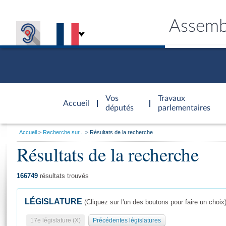
Assemb
Accèder à
la page
Vos
Travaux
Accueil
d'accueil
députés
parlementaires
Vous
Accueil
Recherche sur...
Résultats de la recherche
êtes
Résultats de la recherche
Général
ici
CONNEX
TRAVA
CONNA
DÉC
:
166749
résultats trouvés
LÉGISLATURE
(Cliquez sur l'un des boutons pour faire un choix
17e législature (X)
Précédentes législatures