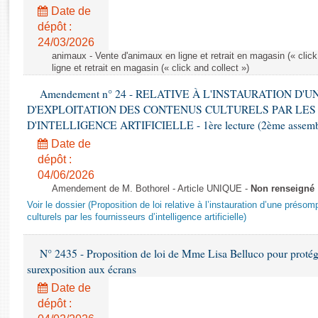
Rapports d'enquête
Date de
Rapports législatifs
dépôt :
Rapports sur l'application des lois
24/03/2026
Baromètre de l’application des lois
animaux - Vente d'animaux en ligne et retrait en magasin (« click
ligne et retrait en magasin (« click and collect »)
Amendement n° 24 - RELATIVE À L'INSTAURATION D'
Dossiers législatifs
D'EXPLOITATION DES CONTENUS CULTURELS PAR LES
Budget et sécurité sociale
D'INTELLIGENCE ARTIFICIELLE - 1ère lecture (2ème assemblé
Questions écrites et orales
Date de
Comptes rendus des débats
dépôt :
04/06/2026
Amendement de M. Bothorel - Article UNIQUE -
Non renseigné
Voir le dossier (Proposition de loi relative à l’instauration d’une présom
culturels par les fournisseurs d’intelligence artificielle)
N° 2435 - Proposition de loi de Mme Lisa Belluco pour protége
surexposition aux écrans
Date de
dépôt :