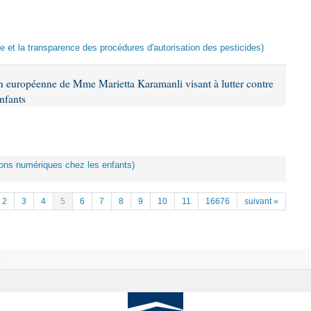
ce et la transparence des procédures d'autorisation des pesticides)
n européenne de Mme Marietta Karamanli visant à lutter contre
nfants
ctions numériques chez les enfants)
2
3
4
5
6
7
8
9
10
11
16676
suivant »