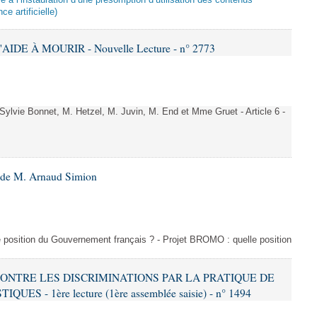
ive à l’instauration d’une présomption d’utilisation des contenus
ce artificielle)
AIDE À MOURIR - Nouvelle Lecture - n° 2773
vie Bonnet, M. Hetzel, M. Juvin, M. End et Mme Gruet - Article 6 -
6 de M. Arnaud Simion
e position du Gouvernement français ? - Projet BROMO : quelle position
 CONTRE LES DISCRIMINATIONS PAR LA PRATIQUE DE
S - 1ère lecture (1ère assemblée saisie) - n° 1494