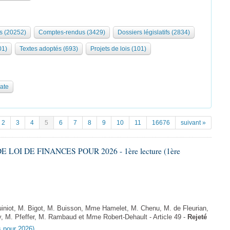
s (20252)
Comptes-rendus (3429)
Dossiers législatifs (2834)
01)
Textes adoptés (693)
Projets de lois (101)
date
2
3
4
5
6
7
8
9
10
11
16676
suivant »
E LOI DE FINANCES POUR 2026 - 1ère lecture (1ère
niot, M. Bigot, M. Buisson, Mme Hamelet, M. Chenu, M. de Fleurian,
, M. Pfeffer, M. Rambaud et Mme Robert-Dehault - Article 49 -
Rejeté
es pour 2026)