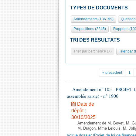
TYPES DE DOCUMENTS
Amendements (136199)
Question
Propositions (2245)
Rapports (10
TRI DES RÉSULTATS
Trier par pertinence (X)
Trier par 
« précedent
1
Amendement n° 105 - PROJET D
assemblée saisie) - n° 1906
Date de
dépôt :
30/10/2025
Amendement de M. Bovet, M. Gui
M. Dragon, Mme Lelouis, M. Jolly
Voir le dossier (Projet de loi de financ