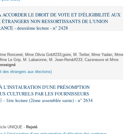
 À ACCORDER LE DROIT DE VOTE ET D'ÉLIGIBILITÉ AUX
 ÉTRANGERS NON RESSORTISSANTS DE L'UNION
 - deuxième lecture - n° 2428
me Ronceret, Mme Olivia Gr&#233;goire, M. Terlier, Mme Yadan, Mme
, Mme Le Grip, M. Labaronne, M. Jean-Ren&#233; Cazeneuve et Mme
enseigné
ité des étrangers aux élections)
E À L'INSTAURATION D'UNE PRÉSOMPTION
US CULTURELS PAR LES FOURNISSEURS
re lecture (2ème assemblée saisie) - n° 2634
ticle UNIQUE -
Rejeté