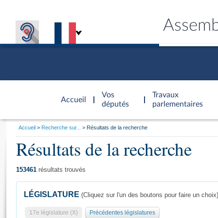
Assemb
Accèder à
la page
Vos
Travaux
Accueil
d'accueil
députés
parlementaires
Vous
Accueil
Recherche sur...
Résultats de la recherche
êtes
Résultats de la recherche
Général
ici
CONNEX
TRAVA
CONNA
DÉC
:
153461
résultats trouvés
LÉGISLATURE
(Cliquez sur l'un des boutons pour faire un choix
17e législature (X)
Précédentes législatures