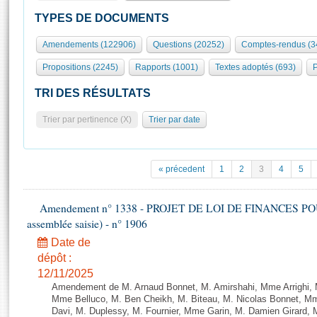
S'id
Présidence
Séance publique
Rôle et pouvoirs de l'Assemblée
Visiter l'Assemblée
TYPES DE DOCUMENTS
Fiches « Connaissance de l’Assemblée »
577 députés
Commissions et autres organes
Visite virtuelle du palais Bourbon
Amendements (122906)
Questions (20252)
Comptes-rendus (3
Organisation de l'Assemblée
Groupes politiques
Europe et International
Assister à une séance
Mot
Propositions (2245)
Rapports (1001)
Textes adoptés (693)
P
Présidence
Conférence des Présidents
Bureau
Collège des Ques
Élections législatives
Contrôle et évaluation
Accès des chercheurs à l’Assemblée
TRI DES RÉSULTATS
Congrès
Les évènements
S'inscrire
Trier par pertinence (X)
Trier par date
Pétitions
Statistiques et chiffres clés
Transparence et déontologie
Vous n'ave
Patrimoine
E
Documents de référence
« précedent
1
2
3
4
5
La Bibliothèque
( Constitution | Règlement de l'Assemblée ... )
Documents parlementaires
Les archives
Amendement n° 1338 - PROJET DE LOI DE FINANCES POUR 2
Projets de loi
Contacts et plan d'accès
assemblée saisie) - n° 1906
Propositions de loi
Histoire
Photos libres de droit
Date de
Amendements
Juniors
dépôt :
Textes adoptés
12/11/2025
Anciennes législatures
Amendement de M. Arnaud Bonnet, M. Amirshahi, Mme Arrighi, 
Liens vers les sites publics
Mme Belluco, M. Ben Cheikh, M. Biteau, M. Nicolas Bonnet, Mm
Rapports d'information
Davi, M. Duplessy, M. Fournier, Mme Garin, M. Damien Girard,