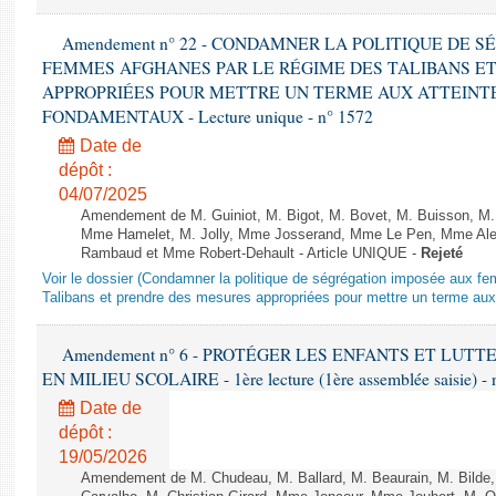
Amendement n° 22 - CONDAMNER LA POLITIQUE DE 
FEMMES AFGHANES PAR LE RÉGIME DES TALIBANS E
APPROPRIÉES POUR METTRE UN TERME AUX ATTEINTE
FONDAMENTAUX - Lecture unique - n° 1572
Date de
dépôt :
04/07/2025
Amendement de M. Guiniot, M. Bigot, M. Bovet, M. Buisson, M.
Mme Hamelet, M. Jolly, Mme Josserand, Mme Le Pen, Mme Alex
Rambaud et Mme Robert-Dehault - Article UNIQUE -
Rejeté
Voir le dossier (Condamner la politique de ségrégation imposée aux f
Talibans et prendre des mesures appropriées pour mettre un terme aux 
Amendement n° 6 - PROTÉGER LES ENFANTS ET LUT
EN MILIEU SCOLAIRE - 1ère lecture (1ère assemblée saisie) - 
Date de
dépôt :
19/05/2026
Amendement de M. Chudeau, M. Ballard, M. Beaurain, M. Bilde