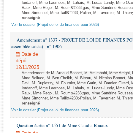
Rapports d'enquête
Iordanoff, Mme Laernoes, M. Lahais, M. Lucas-Lundy, Mme Oz
Raux, Mme Regol, M. Roum&#233;gas, Mme Sandrine Rousseau
Rapports législatifs
Mme Simonnet, Mme Taill&#233;-Polian, M. Tavernier, M. Thierry
Rapports sur l'application des lois
renseigné
Baromètre de l’application des lois
Voir le dossier (Projet de loi de finances pour 2026)
Amendement n° 1337 - PROJET DE LOI DE FINANCES POUR 2
Dossiers législatifs
assemblée saisie) - n° 1906
Budget et sécurité sociale
Date de
Questions écrites et orales
dépôt :
Comptes rendus des débats
12/11/2025
Amendement de M. Arnaud Bonnet, M. Amirshahi, Mme Arrighi, 
Mme Belluco, M. Ben Cheikh, M. Biteau, M. Nicolas Bonnet, Mm
Davi, M. Duplessy, M. Fournier, Mme Garin, M. Damien Girard,
Iordanoff, Mme Laernoes, M. Lahais, M. Lucas-Lundy, Mme Oz
Raux, Mme Regol, M. Roum&#233;gas, Mme Sandrine Rousseau
Mme Simonnet, Mme Taill&#233;-Polian, M. Tavernier, M. Thierry
renseigné
Voir le dossier (Projet de loi de finances pour 2026)
Question écrite n° 1551 de Mme Claudia Rouaux