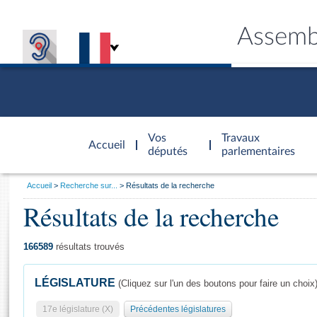
Assemb
Accèder à
la page
Vos
Travaux
Accueil
d'accueil
députés
parlementaires
Vous
Accueil
Recherche sur...
Résultats de la recherche
êtes
Résultats de la recherche
Général
ici
CONNEX
TRAVA
CONNA
DÉC
:
166589
résultats trouvés
LÉGISLATURE
(Cliquez sur l'un des boutons pour faire un choix
17e législature (X)
Précédentes législatures