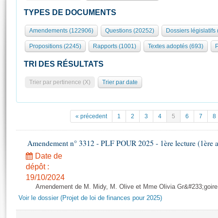
S'id
Présidence
Séance publique
Rôle et pouvoirs de l'Assemblée
Visiter l'Assemblée
TYPES DE DOCUMENTS
Fiches « Connaissance de l’Assemblée »
577 députés
Commissions et autres organes
Visite virtuelle du palais Bourbon
Amendements (122906)
Questions (20252)
Dossiers législatifs
Organisation de l'Assemblée
Groupes politiques
Europe et International
Assister à une séance
Mot
Propositions (2245)
Rapports (1001)
Textes adoptés (693)
P
Présidence
Conférence des Présidents
Bureau
Collège des Ques
Élections législatives
Contrôle et évaluation
Accès des chercheurs à l’Assemblée
TRI DES RÉSULTATS
Congrès
Les évènements
S'inscrire
Trier par pertinence (X)
Trier par date
Pétitions
Statistiques et chiffres clés
Transparence et déontologie
Vous n'ave
Patrimoine
E
Documents de référence
« précedent
1
2
3
4
5
6
7
8
La Bibliothèque
( Constitution | Règlement de l'Assemblée ... )
Documents parlementaires
Les archives
Amendement n° 3312 - PLF POUR 2025 - 1ère lecture (1ère as
Projets de loi
Contacts et plan d'accès
Date de
Propositions de loi
Histoire
Photos libres de droit
dépôt :
Amendements
Juniors
19/10/2024
Textes adoptés
Amendement de M. Midy, M. Olive et Mme Olivia Gr&#233;goire - 
Anciennes législatures
Voir le dossier (Projet de loi de finances pour 2025)
Liens vers les sites publics
Rapports d'information