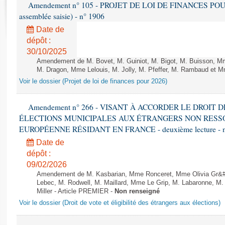
Rapports d'enquête
Amendement n° 105 - PROJET DE LOI DE FINANCES POUR 20
assemblée saisie) - n° 1906
Rapports législatifs
Rapports sur l'application des lois
Date de
dépôt :
Baromètre de l’application des lois
30/10/2025
Amendement de M. Bovet, M. Guiniot, M. Bigot, M. Buisson, Mm
Dossiers législatifs
M. Dragon, Mme Lelouis, M. Jolly, M. Pfeffer, M. Rambaud et Mm
Budget et sécurité sociale
Voir le dossier (Projet de loi de finances pour 2026)
Questions écrites et orales
Amendement n° 266 - VISANT À ACCORDER LE DROIT D
Comptes rendus des débats
ÉLECTIONS MUNICIPALES AUX ÉTRANGERS NON RESSO
EUROPÉENNE RÉSIDANT EN FRANCE - deuxième lecture - n
Date de
dépôt :
09/02/2026
Amendement de M. Kasbarian, Mme Ronceret, Mme Olivia Gr&#2
Lebec, M. Rodwell, M. Maillard, Mme Le Grip, M. Labaronne, 
Miller - Article PREMIER -
Non renseigné
Voir le dossier (Droit de vote et éligibilité des étrangers aux élections)