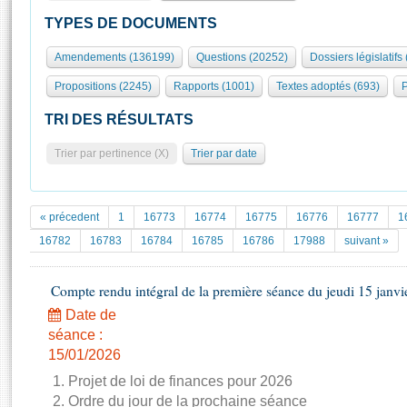
S'id
Présidence
Séance publique
Rôle et pouvoirs de l'Assemblée
Visiter l'Assemblée
TYPES DE DOCUMENTS
Fiches « Connaissance de l’Assemblée »
577 députés
Commissions et autres organes
Visite virtuelle du palais Bourbon
Amendements (136199)
Questions (20252)
Dossiers législatifs
Organisation de l'Assemblée
Groupes politiques
Europe et International
Assister à une séance
Mot
Propositions (2245)
Rapports (1001)
Textes adoptés (693)
P
Présidence
Conférence des Présidents
Bureau
Collège des Ques
Élections législatives
Contrôle et évaluation
Accès des chercheurs à l’Assemblée
TRI DES RÉSULTATS
Congrès
Les évènements
S'inscrire
Trier par pertinence (X)
Trier par date
Pétitions
Statistiques et chiffres clés
Transparence et déontologie
Vous n'ave
Patrimoine
E
Documents de référence
« précedent
1
16773
16774
16775
16776
16777
1
La Bibliothèque
( Constitution | Règlement de l'Assemblée ... )
Documents parlementaires
16782
16783
16784
16785
16786
17988
suivant »
Les archives
Projets de loi
Contacts et plan d'accès
Compte rendu intégral de la première séance du jeudi 15 janvi
Propositions de loi
Histoire
Photos libres de droit
Amendements
Date de
Juniors
séance :
Textes adoptés
Anciennes législatures
15/01/2026
1. Projet de loi de finances pour 2026
Liens vers les sites publics
Rapports d'information
2. Ordre du jour de la prochaine séance