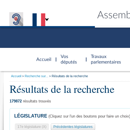
Assemb
Accèder à
la page
Vos
Travaux
Accueil
d'accueil
députés
parlementaires
Vous
Accueil
Recherche sur...
Résultats de la recherche
êtes
Résultats de la recherche
Général
ici
CONNEX
TRAVA
CONNA
DÉC
:
179872
résultats trouvés
LÉGISLATURE
(Cliquez sur l'un des boutons pour faire un choix
17e législature (X)
Précédentes législatures