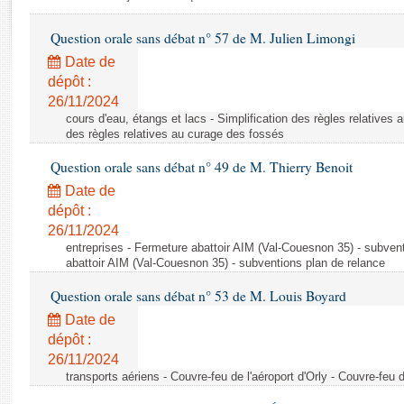
Rapports d'enquête
Rapports législatifs
Question orale sans débat n° 57 de M. Julien Limongi
Rapports sur l'application des lois
Date de
Baromètre de l’application des lois
dépôt :
26/11/2024
cours d'eau, étangs et lacs - Simplification des règles relatives 
Dossiers législatifs
des règles relatives au curage des fossés
Budget et sécurité sociale
Question orale sans débat n° 49 de M. Thierry Benoit
Questions écrites et orales
Date de
Comptes rendus des débats
dépôt :
26/11/2024
entreprises - Fermeture abattoir AIM (Val-Couesnon 35) - subven
abattoir AIM (Val-Couesnon 35) - subventions plan de relance
Question orale sans débat n° 53 de M. Louis Boyard
Date de
dépôt :
26/11/2024
transports aériens - Couvre-feu de l'aéroport d'Orly - Couvre-feu d